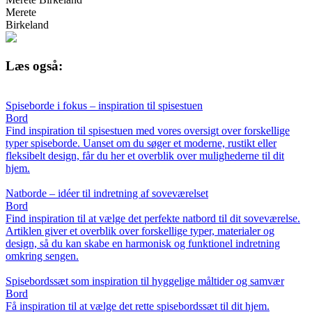
Merete
Birkeland
Læs også:
Spiseborde i fokus – inspiration til spisestuen
Bord
Find inspiration til spisestuen med vores oversigt over forskellige
typer spiseborde. Uanset om du søger et moderne, rustikt eller
fleksibelt design, får du her et overblik over mulighederne til dit
hjem.
Natborde – idéer til indretning af soveværelset
Bord
Find inspiration til at vælge det perfekte natbord til dit soveværelse.
Artiklen giver et overblik over forskellige typer, materialer og
design, så du kan skabe en harmonisk og funktionel indretning
omkring sengen.
Spisebordssæt som inspiration til hyggelige måltider og samvær
Bord
Få inspiration til at vælge det rette spisebordssæt til dit hjem.