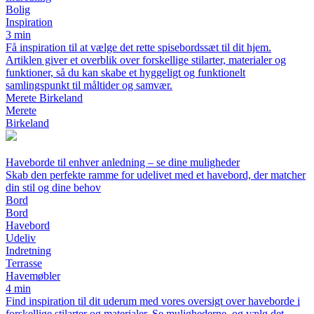
Bolig
Inspiration
3 min
Få inspiration til at vælge det rette spisebordssæt til dit hjem.
Artiklen giver et overblik over forskellige stilarter, materialer og
funktioner, så du kan skabe et hyggeligt og funktionelt
samlingspunkt til måltider og samvær.
Merete Birkeland
Merete
Birkeland
Haveborde til enhver anledning – se dine muligheder
Skab den perfekte ramme for udelivet med et havebord, der matcher
din stil og dine behov
Bord
Bord
Havebord
Udeliv
Indretning
Terrasse
Havemøbler
4 min
Find inspiration til dit uderum med vores oversigt over haveborde i
forskellige stilarter og materialer. Se mulighederne, og vælg det