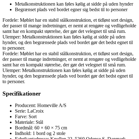
Metalkonstruktionen kan føles kølig at sidde på uden hynder
Begrænset plads ved bordet egner sig bedst til to personer
Fordele: Møblet har en stabil stålkonstruktion, et tidløst sort design,
der passer til mange indretninger, er nemt at rengøre og vedligeholde
samt har en kompakt størrelse, der gør det velegnet til små rum.
Ulemper: Metalkonstruktionen kan føles kølig at sidde på uden
hynder, og den begrænsede plads ved bordet gør det bedst egnet til
to personer.
Fordele: Møblet har en stabil stålkonstruktion, et tidløst sort design,
der passer til mange indretninger, er nemt at rengøre og vedligeholde
samt har en kompakt størrelse, der gør det velegnet til små rum.
Ulemper: Metalkonstruktionen kan føles kølig at sidde på uden
hynder, og den begrænsede plads ved bordet gør det bedst egnet til
to personer.
Specifikationer
Producent: Homeville A/S
Serie: LaCroix
Farve: Sort
Materiale: Stål
Bordmål: 60 × 60 × 75 cm
Indhold: 1 bord og 2 stole
Fabrikantadresse: Knullen 22, 5260 Odense S, Danmark