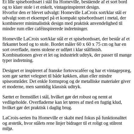
Et lille spisebordssæt i stål fra Homeville, bestående af et sort bord
og to klare stole i et enkelt, vintageinspireret design.
Hvorfor den er blevet udvalgt: Homeville LaCroix sort/klar stål er
udvalgt som et eksempel på et kompakt spisebordssæt i metal, der
kombinerer minimalistisk design med praktisk anvendelighed til
mindre rum eller caféinspirerede indretninger.
Homeville LaCroix sort/klar stål er et spisebordssæt, der består af et
firkantet bord og to stole. Bordet måler 60 x 60 x 75 cm og har en
sort overflade, mens stolene er udført i klar stålfinish.
Kombinationen giver et let og industrielt udtryk, der passer til mange
typer indretning.
Designet er inspireret af franske fortovscaféer og har et vintagepræg,
som gør sættet velegnet til både køkken, altan eller mindre
spiseområder. Det enkle formsprog og de metalliske materialer giver
et moderne, men samtidig klassisk udtryk.
Sættet er fremstillet i stål, hvilket gør det robust og nemt at
vedligeholde. Overfladerne kan let tørres af med en fugtig klud,
hvilket gør det praktisk i daglig brug.
LaCroix-serien fra Homeville er skabt med fokus på funktionalitet
og æstetik, hvor stålets rene linjer bidrager til et roligt og stilrent
miljø.