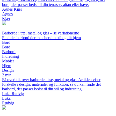
bord, der passer bedst til din terrasse, altan eller have.
Agnes Kjær
Agnes
Kjær
Barborde i træ, metal og glas – se variationerne
Find det barbord der matcher din stil og dit hjem
Bord
Bord
Barbord
Indretning
Møbler
Hjem
Design
2 min
Få overblik over barborde i træ, metal og glas. Artiklen viser
forskelle i design, materialer og funktion, så du kan finde det
barbord, der passer bedst til din stil og indretning.
Luka Rødvig
Luka
Rødvig