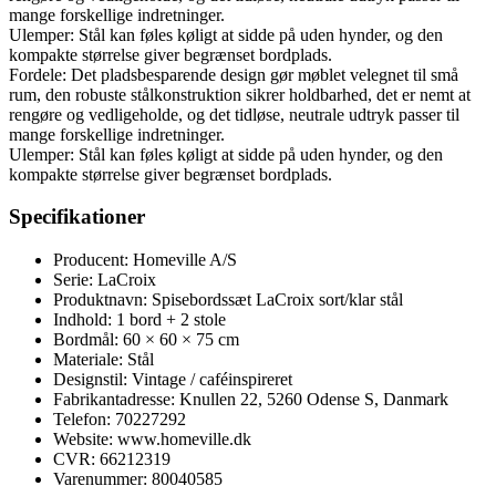
mange forskellige indretninger.
Ulemper: Stål kan føles køligt at sidde på uden hynder, og den
kompakte størrelse giver begrænset bordplads.
Fordele: Det pladsbesparende design gør møblet velegnet til små
rum, den robuste stålkonstruktion sikrer holdbarhed, det er nemt at
rengøre og vedligeholde, og det tidløse, neutrale udtryk passer til
mange forskellige indretninger.
Ulemper: Stål kan føles køligt at sidde på uden hynder, og den
kompakte størrelse giver begrænset bordplads.
Specifikationer
Producent: Homeville A/S
Serie: LaCroix
Produktnavn: Spisebordssæt LaCroix sort/klar stål
Indhold: 1 bord + 2 stole
Bordmål: 60 × 60 × 75 cm
Materiale: Stål
Designstil: Vintage / caféinspireret
Fabrikantadresse: Knullen 22, 5260 Odense S, Danmark
Telefon: 70227292
Website: www.homeville.dk
CVR: 66212319
Varenummer: 80040585