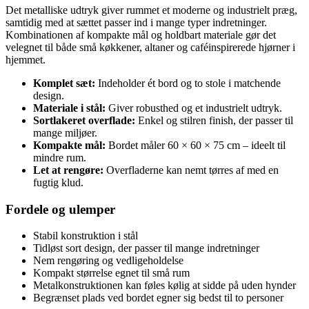
Det metalliske udtryk giver rummet et moderne og industrielt præg,
samtidig med at sættet passer ind i mange typer indretninger.
Kombinationen af kompakte mål og holdbart materiale gør det
velegnet til både små køkkener, altaner og caféinspirerede hjørner i
hjemmet.
Komplet sæt:
Indeholder ét bord og to stole i matchende
design.
Materiale i stål:
Giver robusthed og et industrielt udtryk.
Sortlakeret overflade:
Enkel og stilren finish, der passer til
mange miljøer.
Kompakte mål:
Bordet måler 60 × 60 × 75 cm – ideelt til
mindre rum.
Let at rengøre:
Overfladerne kan nemt tørres af med en
fugtig klud.
Fordele og ulemper
Stabil konstruktion i stål
Tidløst sort design, der passer til mange indretninger
Nem rengøring og vedligeholdelse
Kompakt størrelse egnet til små rum
Metalkonstruktionen kan føles kølig at sidde på uden hynder
Begrænset plads ved bordet egner sig bedst til to personer