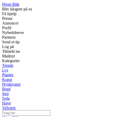
Hjem Blik
Bliv klogere på os
Få hjælp
Presse
Annoncer
Profil
Nyhedsbreve
Partnere
Send et tip
Log på
Tilmeld nu
Mailnyt
Kategorier
Trends
Lys
Planter
Kunst
Hvidevarer
Bord
Stol
Sofa
Have
Velvære