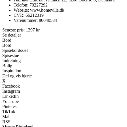
Telefon: 70227292
Website: www.homeville.dk
CVR: 66212319
Varenummer: 80040584
Seneste pris:
1397
kr.
Se detaljer
Bord
Bord
Spisebordssæt
Spisestue
Indretning
Bolig
Inspiration
Del og vis hjerte
X
Facebook
Instagram
LinkedIn
YouTube
Pinterest
TikTok
Mail
RSS
Merete Birkeland