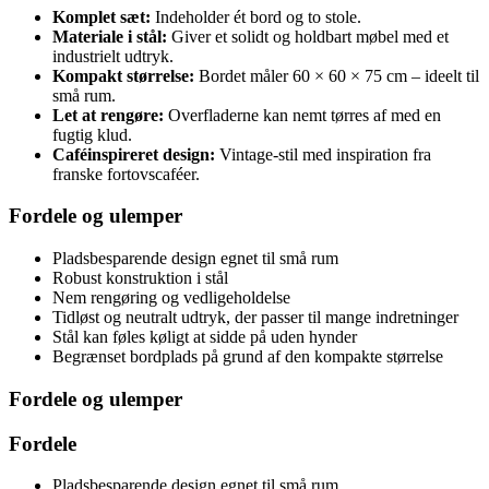
Komplet sæt:
Indeholder ét bord og to stole.
Materiale i stål:
Giver et solidt og holdbart møbel med et
industrielt udtryk.
Kompakt størrelse:
Bordet måler 60 × 60 × 75 cm – ideelt til
små rum.
Let at rengøre:
Overfladerne kan nemt tørres af med en
fugtig klud.
Caféinspireret design:
Vintage-stil med inspiration fra
franske fortovscaféer.
Fordele og ulemper
Pladsbesparende design egnet til små rum
Robust konstruktion i stål
Nem rengøring og vedligeholdelse
Tidløst og neutralt udtryk, der passer til mange indretninger
Stål kan føles køligt at sidde på uden hynder
Begrænset bordplads på grund af den kompakte størrelse
Fordele og ulemper
Fordele
Pladsbesparende design egnet til små rum