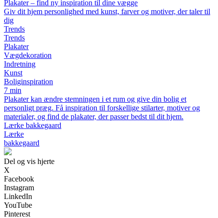
Plakater – find ny inspiration til dine vægge
Giv dit hjem personlighed med kunst, farver og motiver, der taler til
dig
Trends
Trends
Plakater
Vægdekoration
Indretning
Kunst
Boliginspiration
7 min
Plakater kan ændre stemningen i et rum og give din bolig et
personligt præg. Få inspiration til forskellige stilarter, motiver og
materialer, og find de plakater, der passer bedst til dit hjem.
Lærke bakkegaard
Lærke
bakkegaard
Del og vis hjerte
X
Facebook
Instagram
LinkedIn
YouTube
Pinterest