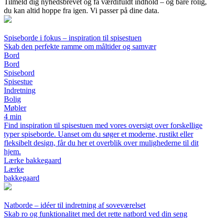
Tilmeld dig nyhedsbrevet og få værdifuldt indhold – og bare rolig,
du kan altid hoppe fra igen. Vi passer på dine data.
Spiseborde i fokus – inspiration til spisestuen
Skab den perfekte ramme om måltider og samvær
Bord
Bord
Spisebord
Spisestue
Indretning
Bolig
Møbler
4 min
Find inspiration til spisestuen med vores oversigt over forskellige
typer spiseborde. Uanset om du søger et moderne, rustikt eller
fleksibelt design, får du her et overblik over mulighederne til dit
hjem.
Lærke bakkegaard
Lærke
bakkegaard
Natborde – idéer til indretning af soveværelset
Skab ro og funktionalitet med det rette natbord ved din seng