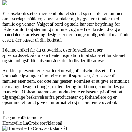
Et spisebordssæt er mere end blot et sted at spise – det er rammen
om hverdagsmåltider, lange samtaler og hyggelige stunder med
familie og venner. Valget af bord og stole har stor betydning for
både komfort og stemning i rummet, og med det brede udvalg af
materialer, størrelser og designs er der mange muligheder for at finde
et sæt, der passer til din boligstil.
I denne artikel får du et overblik over forskellige typer
spisebordssæt, så du kan hente inspiration til at skabe et funktionelt
og stemningsfuldt spiseområde, der indbyder til samvær.
Artiklen præsenterer et varieret udvalg af spisebordssæt – fra
kompakte løsninger til mindre rum til større sæt, der passer til
familier eller dem, der ofte har gæster. Formålet er at give et indblik i
de mange designretninger, materialer og funktioner, som findes på
markedet. Oplysningerne om produkterne er baseret på offentligt
tilgængelige beskrivelser fra producenter og forhandlere og er
opsummeret for at give et informativt og inspirerende overblik.
1
Elegant caféstemning
Homeville LaCroix sort/klar stål