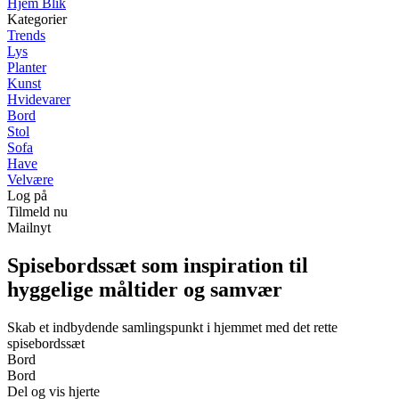
Hjem Blik
Kategorier
Trends
Lys
Planter
Kunst
Hvidevarer
Bord
Stol
Sofa
Have
Velvære
Log på
Tilmeld nu
Mailnyt
Spisebordssæt som inspiration til
hyggelige måltider og samvær
Skab et indbydende samlingspunkt i hjemmet med det rette
spisebordssæt
Bord
Bord
Del og vis hjerte