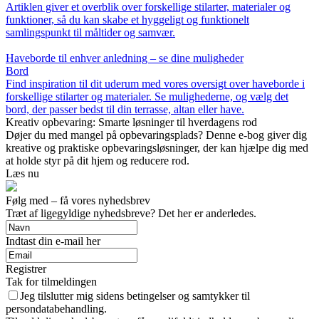
Artiklen giver et overblik over forskellige stilarter, materialer og
funktioner, så du kan skabe et hyggeligt og funktionelt
samlingspunkt til måltider og samvær.
Haveborde til enhver anledning – se dine muligheder
Bord
Find inspiration til dit uderum med vores oversigt over haveborde i
forskellige stilarter og materialer. Se mulighederne, og vælg det
bord, der passer bedst til din terrasse, altan eller have.
Kreativ opbevaring: Smarte løsninger til hverdagens rod
Døjer du med mangel på opbevaringsplads? Denne e-bog giver dig
kreative og praktiske opbevaringsløsninger, der kan hjælpe dig med
at holde styr på dit hjem og reducere rod.
Læs nu
Følg med – få vores nyhedsbrev
Træt af ligegyldige nyhedsbreve? Det her er anderledes.
Indtast din e-mail her
Registrer
Tak for tilmeldingen
Jeg tilslutter mig sidens betingelser og samtykker til
persondatabehandling.