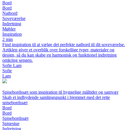
Bord
Bord
Natbord
Soveværelse
Indretning
Møbler
Inspiration
2 min
Find inspiration til at vælge det perfekte natbord til dit soveværelse.
Artiklen giver et overblik over forskellige typer, materialer og
design, så du kan skabe en harmonisk og funktionel indretning
omkring sengen.
Sofie Lam
Sofie
Lam
Spisebordssæt som inspiration til hyggelige måltider og samvær
Skab et indbydende samlingspunkt i hjemmet med det rette
spisebordssæt
Bord
Bord
Spisebordssæt
Spisestue
Indretning