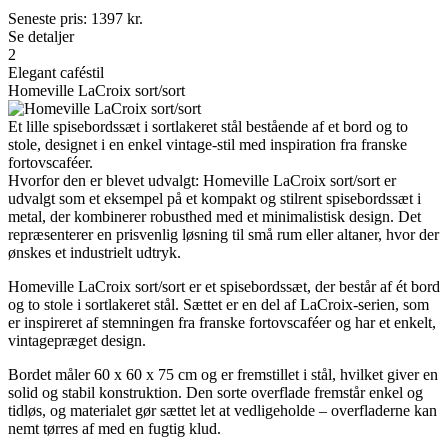
Seneste pris:
1397
kr.
Se detaljer
2
Elegant caféstil
Homeville LaCroix sort/sort
Et lille spisebordssæt i sortlakeret stål bestående af et bord og to
stole, designet i en enkel vintage-stil med inspiration fra franske
fortovscaféer.
Hvorfor den er blevet udvalgt: Homeville LaCroix sort/sort er
udvalgt som et eksempel på et kompakt og stilrent spisebordssæt i
metal, der kombinerer robusthed med et minimalistisk design. Det
repræsenterer en prisvenlig løsning til små rum eller altaner, hvor der
ønskes et industrielt udtryk.
Homeville LaCroix sort/sort er et spisebordssæt, der består af ét bord
og to stole i sortlakeret stål. Sættet er en del af LaCroix-serien, som
er inspireret af stemningen fra franske fortovscaféer og har et enkelt,
vintagepræget design.
Bordet måler 60 x 60 x 75 cm og er fremstillet i stål, hvilket giver en
solid og stabil konstruktion. Den sorte overflade fremstår enkel og
tidløs, og materialet gør sættet let at vedligeholde – overfladerne kan
nemt tørres af med en fugtig klud.