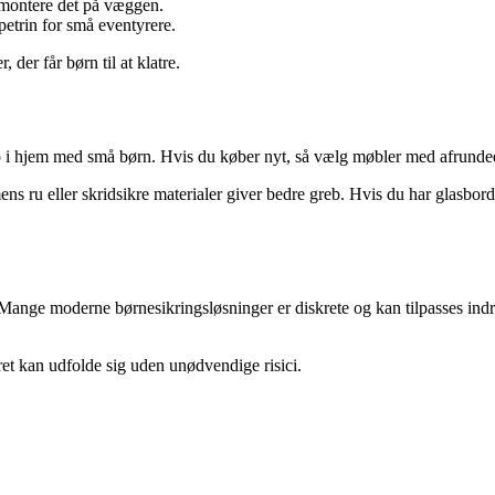
t montere det på væggen.
petrin for små eventyrere.
 der får børn til at klatre.
o i hjem med små børn. Hvis du køber nyt, så vælg møbler med afrundede
mens ru eller skridsikre materialer giver bedre greb. Hvis du har glasbord
Mange moderne børnesikringsløsninger er diskrete og kan tilpasses indret
ret kan udfolde sig uden unødvendige risici.