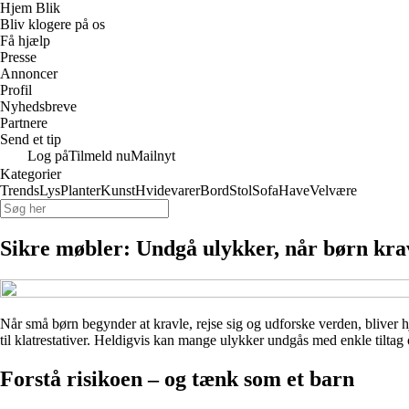
Hjem Blik
Bliv klogere på os
Få hjælp
Presse
Annoncer
Profil
Nyhedsbreve
Partnere
Send et tip
Log på
Tilmeld nu
Mailnyt
Kategorier
Trends
Lys
Planter
Kunst
Hvidevarer
Bord
Stol
Sofa
Have
Velvære
Sikre møbler: Undgå ulykker, når børn krav
Når små børn begynder at kravle, rejse sig og udforske verden, bliver hje
til klatrestativer. Heldigvis kan mange ulykker undgås med enkle tiltag
Forstå risikoen – og tænk som et barn