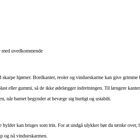
 øje med uvedkommende
 skarpe hjørner. Bordkanter, reoler og vindueskarme kan give grimme b
last eller gummi, så de ikke ødelægger indretningen. Til længere kante
en, når barnet begynder at bevæge sig hurtigt og ustabilt.
 lave hylder kan bruges som trin. For at undgå ulykker bør du tænke over,
 op og nå vindueskarmen.