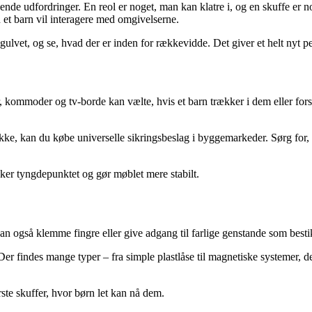
e udfordringer. En reol er noget, man kan klatre i, og en skuffe er no
 et barn vil interagere med omgivelserne.
ulvet, og se, hvad der er inden for rækkevidde. Det giver et helt nyt pe
r, kommoder og tv-borde kan vælte, hvis et barn trækker i dem eller forsø
kke, kan du købe universelle sikringsbeslag i byggemarkeder. Sørg for, 
nker tyngdepunktet og gør møblet mere stabilt.
n også klemme fingre eller give adgang til farlige genstande som bestik
 Der findes mange typer – fra simple plastlåse til magnetiske systemer, d
ste skuffer, hvor børn let kan nå dem.