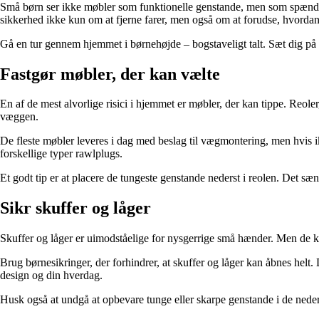
Små børn ser ikke møbler som funktionelle genstande, men som spændend
sikkerhed ikke kun om at fjerne farer, men også om at forudse, hvordan
Gå en tur gennem hjemmet i børnehøjde – bogstaveligt talt. Sæt dig på g
Fastgør møbler, der kan vælte
En af de mest alvorlige risici i hjemmet er møbler, der kan tippe. Reole
væggen.
De fleste møbler leveres i dag med beslag til vægmontering, men hvis i
forskellige typer rawlplugs.
Et godt tip er at placere de tungeste genstande nederst i reolen. Det sæ
Sikr skuffer og låger
Skuffer og låger er uimodståelige for nysgerrige små hænder. Men de ka
Brug børnesikringer, der forhindrer, at skuffer og låger kan åbnes helt.
design og din hverdag.
Husk også at undgå at opbevare tunge eller skarpe genstande i de neder