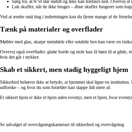
Sørg for, at tv’et står stabilt og ikke kan trækkes ned. Overvej a
Luk skuffer, når de ikke bruges – åbne skuffer fungerer som trap
Ved at ændre små ting i indretningen kan du fjerne mange af de fristelser,
Tænk på materialer og overflader
Møbler med glas, skarpe metaldele eller ustabile ben kan være en risik
Overvej også overflader: glatte borde og stole kan få børn til at glide, 
hvis det går i stykker.
Skab et sikkert, men stadig hyggeligt hjem
Sikkerhed behøver ikke at betyde, at hjemmet skal ligne en institution. 
udforske – og hvor du som forælder kan slappe lidt mere af.
Et sikkert hjem er ikke et hjem uden eventyr, men et hjem, hvor eventy
Se udvalget af overvågningskameraer til sikkerhed og overvågning