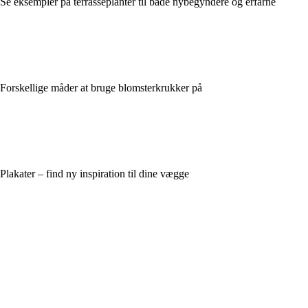
Se eksempler på terrasseplanter til både nybegyndere og erfarne
Forskellige måder at bruge blomsterkrukker på
Plakater – find ny inspiration til dine vægge