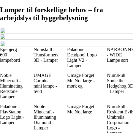
Lamper til forskellige behov – fra
arbejdslys til hyggebelysning
Egebjerg
Numskull -
Paladone -
NARBONN
600
Transformers
Deadpool Logo
- WIDE
lampebord
3D - Lamper
Light V2 -
Lampe sort
Lamper
Noble -
UMAGE
Umage Forget
Numskull -
Minecraft -
Carmina
Me Not large -
Sonic the
Illuminating
mini lampe -
mørk eg
Hedgehog 3
Redstone -
hvid
- Lamper
Lamper
Paladone -
Noble -
Umage Forget
Numskull -
PlayStation
Minecraft -
Me Not large
Resident Evil
Logo Light -
Illuminating
Umbrella
Lamper
Diamond -
Corporation
Lamper
Logo -