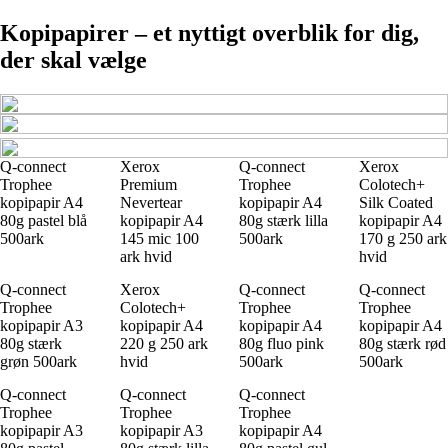
Kopipapirer – et nyttigt overblik for dig,
der skal vælge
Q-connect
Xerox
Q-connect
Xerox
Trophee
Premium
Trophee
Colotech+
kopipapir A4
Nevertear
kopipapir A4
Silk Coated
80g pastel blå
kopipapir A4
80g stærk lilla
kopipapir A4
500ark
145 mic 100
500ark
170 g 250 ark
ark hvid
hvid
Q-connect
Xerox
Q-connect
Q-connect
Trophee
Colotech+
Trophee
Trophee
kopipapir A3
kopipapir A4
kopipapir A4
kopipapir A4
80g stærk
220 g 250 ark
80g fluo pink
80g stærk rød
grøn 500ark
hvid
500ark
500ark
Q-connect
Q-connect
Q-connect
Trophee
Trophee
Trophee
kopipapir A3
kopipapir A3
kopipapir A4