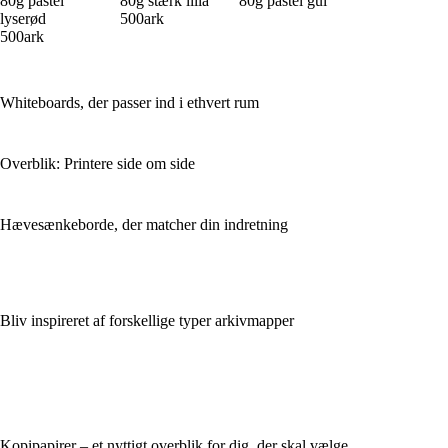
80g pastel
80g stærk lilla
80g pastel gul
lyserød
500ark
500ark
Whiteboards, der passer ind i ethvert rum
Overblik: Printere side om side
Hævesænkeborde, der matcher din indretning
Bliv inspireret af forskellige typer arkivmapper
Kopipapirer – et nyttigt overblik for dig, der skal vælge