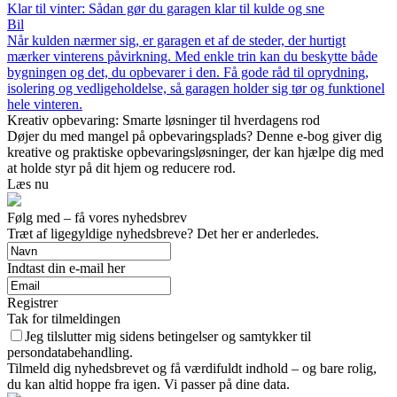
Klar til vinter: Sådan gør du garagen klar til kulde og sne
Bil
Når kulden nærmer sig, er garagen et af de steder, der hurtigt
mærker vinterens påvirkning. Med enkle trin kan du beskytte både
bygningen og det, du opbevarer i den. Få gode råd til oprydning,
isolering og vedligeholdelse, så garagen holder sig tør og funktionel
hele vinteren.
Kreativ opbevaring: Smarte løsninger til hverdagens rod
Døjer du med mangel på opbevaringsplads? Denne e-bog giver dig
kreative og praktiske opbevaringsløsninger, der kan hjælpe dig med
at holde styr på dit hjem og reducere rod.
Læs nu
Følg med – få vores nyhedsbrev
Træt af ligegyldige nyhedsbreve? Det her er anderledes.
Indtast din e-mail her
Registrer
Tak for tilmeldingen
Jeg tilslutter mig sidens betingelser og samtykker til
persondatabehandling.
Tilmeld dig nyhedsbrevet og få værdifuldt indhold – og bare rolig,
du kan altid hoppe fra igen. Vi passer på dine data.