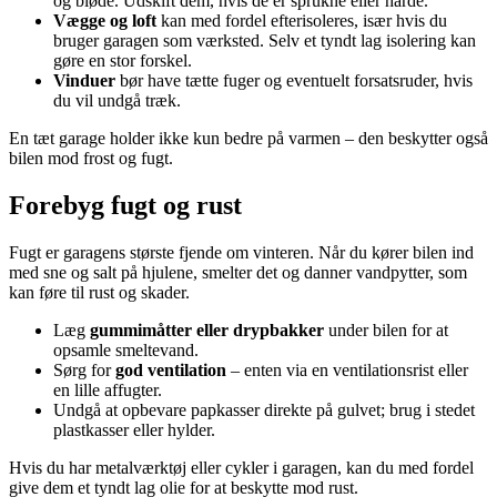
og bløde. Udskift dem, hvis de er sprukne eller hårde.
Vægge og loft
kan med fordel efterisoleres, især hvis du
bruger garagen som værksted. Selv et tyndt lag isolering kan
gøre en stor forskel.
Vinduer
bør have tætte fuger og eventuelt forsatsruder, hvis
du vil undgå træk.
En tæt garage holder ikke kun bedre på varmen – den beskytter også
bilen mod frost og fugt.
Forebyg fugt og rust
Fugt er garagens største fjende om vinteren. Når du kører bilen ind
med sne og salt på hjulene, smelter det og danner vandpytter, som
kan føre til rust og skader.
Læg
gummimåtter eller drypbakker
under bilen for at
opsamle smeltevand.
Sørg for
god ventilation
– enten via en ventilationsrist eller
en lille affugter.
Undgå at opbevare papkasser direkte på gulvet; brug i stedet
plastkasser eller hylder.
Hvis du har metalværktøj eller cykler i garagen, kan du med fordel
give dem et tyndt lag olie for at beskytte mod rust.