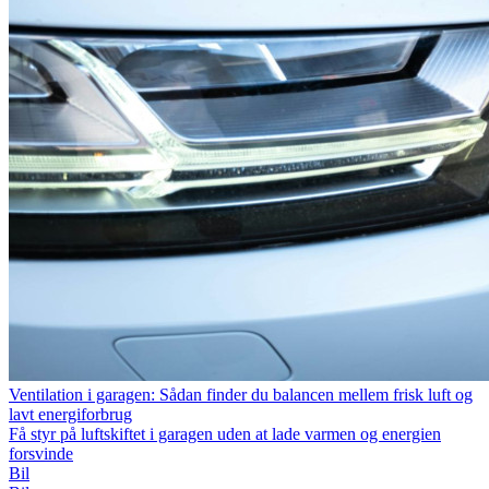
Ventilation i garagen: Sådan finder du balancen mellem frisk luft og
lavt energiforbrug
Få styr på luftskiftet i garagen uden at lade varmen og energien
forsvinde
Bil