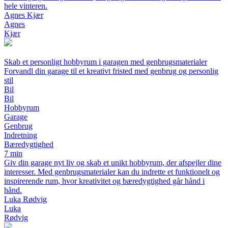
hele vinteren.
Agnes Kjær
Agnes
Kjær
Skab et personligt hobbyrum i garagen med genbrugsmaterialer
Forvandl din garage til et kreativt fristed med genbrug og personlig
stil
Bil
Bil
Hobbyrum
Garage
Genbrug
Indretning
Bæredygtighed
7 min
Giv din garage nyt liv og skab et unikt hobbyrum, der afspejler dine
interesser. Med genbrugsmaterialer kan du indrette et funktionelt og
inspirerende rum, hvor kreativitet og bæredygtighed går hånd i
hånd.
Luka Rødvig
Luka
Rødvig