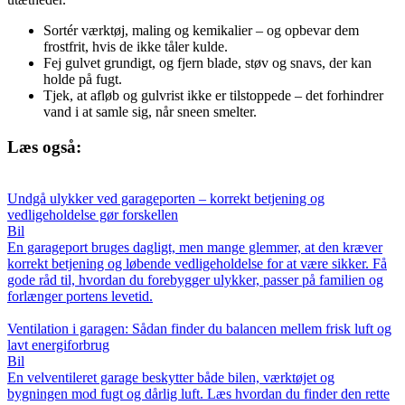
Sortér værktøj, maling og kemikalier – og opbevar dem
frostfrit, hvis de ikke tåler kulde.
Fej gulvet grundigt, og fjern blade, støv og snavs, der kan
holde på fugt.
Tjek, at afløb og gulvrist ikke er tilstoppede – det forhindrer
vand i at samle sig, når sneen smelter.
Læs også:
Undgå ulykker ved garageporten – korrekt betjening og
vedligeholdelse gør forskellen
Bil
En garageport bruges dagligt, men mange glemmer, at den kræver
korrekt betjening og løbende vedligeholdelse for at være sikker. Få
gode råd til, hvordan du forebygger ulykker, passer på familien og
forlænger portens levetid.
Ventilation i garagen: Sådan finder du balancen mellem frisk luft og
lavt energiforbrug
Bil
En velventileret garage beskytter både bilen, værktøjet og
bygningen mod fugt og dårlig luft. Læs hvordan du finder den rette