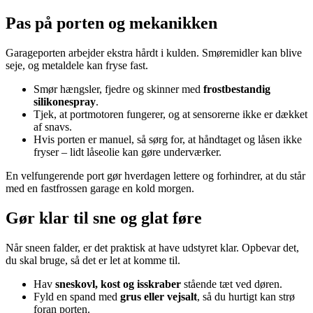
Pas på porten og mekanikken
Garageporten arbejder ekstra hårdt i kulden. Smøremidler kan blive
seje, og metaldele kan fryse fast.
Smør hængsler, fjedre og skinner med
frostbestandig
silikonespray
.
Tjek, at portmotoren fungerer, og at sensorerne ikke er dækket
af snavs.
Hvis porten er manuel, så sørg for, at håndtaget og låsen ikke
fryser – lidt låseolie kan gøre underværker.
En velfungerende port gør hverdagen lettere og forhindrer, at du står
med en fastfrossen garage en kold morgen.
Gør klar til sne og glat føre
Når sneen falder, er det praktisk at have udstyret klar. Opbevar det,
du skal bruge, så det er let at komme til.
Hav
sneskovl, kost og isskraber
stående tæt ved døren.
Fyld en spand med
grus eller vejsalt
, så du hurtigt kan strø
foran porten.