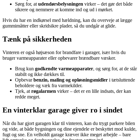
Sørg for, at
udendørsbelysningen
virker – det gør det både
sikrere og nemmere at komme ind og ud i mørket.
Hvis du har en indkørsel med hældning, kan du overveje at lægge
gummimåtter eller skridsikre plader, så du undgår at glide.
Tænk på sikkerheden
Vinteren er også højsæson for brandfare i garager, især hvis du
bruger varmeapparater eller opbevarer brændbare væsker.
Brug kun
godkendte varmeapparater
, og sørg for, at de står
stabilt og ikke dækkes til.
Opbevar
benzin, maling og opløsningsmidler
i tætsluttende
beholdere og væk fra varmekilder.
Tjek, at
røgalarmen
virker – det er en lille indsats, der kan
redde meget.
En vinterklar garage giver ro i sindet
Når du har gjort garagen klar til vinteren, kan du trygt parkere bilen
og vide, at både bygningen og dine ejendele er beskyttet mod kulde,
fugt og sne. En velholdt garage kræver ikke meget arbejde – bare