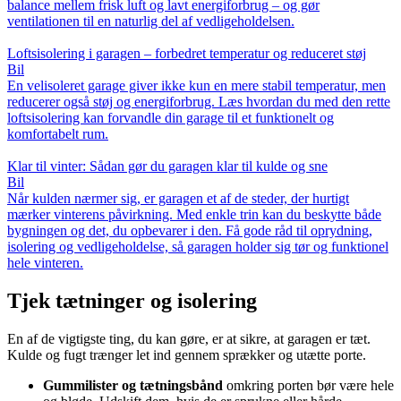
balance mellem frisk luft og lavt energiforbrug – og gør
ventilationen til en naturlig del af vedligeholdelsen.
Loftsisolering i garagen – forbedret temperatur og reduceret støj
Bil
En velisoleret garage giver ikke kun en mere stabil temperatur, men
reducerer også støj og energiforbrug. Læs hvordan du med den rette
loftsisolering kan forvandle din garage til et funktionelt og
komfortabelt rum.
Klar til vinter: Sådan gør du garagen klar til kulde og sne
Bil
Når kulden nærmer sig, er garagen et af de steder, der hurtigt
mærker vinterens påvirkning. Med enkle trin kan du beskytte både
bygningen og det, du opbevarer i den. Få gode råd til oprydning,
isolering og vedligeholdelse, så garagen holder sig tør og funktionel
hele vinteren.
Tjek tætninger og isolering
En af de vigtigste ting, du kan gøre, er at sikre, at garagen er tæt.
Kulde og fugt trænger let ind gennem sprækker og utætte porte.
Gummilister og tætningsbånd
omkring porten bør være hele