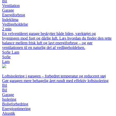
Bil
Ventilation
Garage
Energiforbrug
Indeklima
Vedligeholdelse
2 min
En velventileret garage beskytter både bilen, værktøjet og
bygningen mod fugt og dårlig luft. Læs hvordan du finder den rette
balance mellem frisk luft og lavt energiforbrug – og gør
ventilationen til en naturlig del af vedligeholdelsen.
Sofie Lam
Sofie
Lam
Loftsisolering i garagen – forbedret temperatur og reduceret støj
Gør garagen mere behagelig året rundt med effektiv loftsisolering
Bil
Bil
Garage
Isolering
Boligforbedring
Energioptimering
Akustik