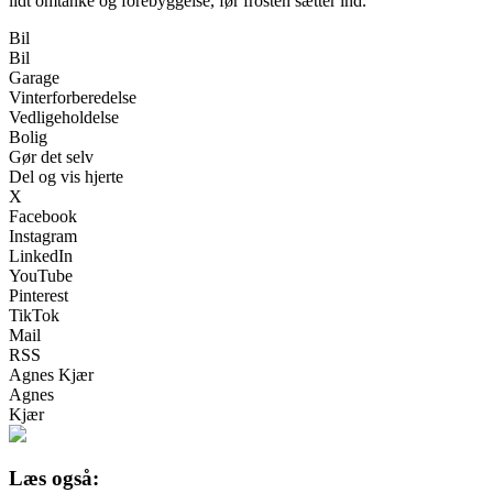
lidt omtanke og forebyggelse, før frosten sætter ind.
Bil
Bil
Garage
Vinterforberedelse
Vedligeholdelse
Bolig
Gør det selv
Del og vis hjerte
X
Facebook
Instagram
LinkedIn
YouTube
Pinterest
TikTok
Mail
RSS
Agnes Kjær
Agnes
Kjær
Læs også: