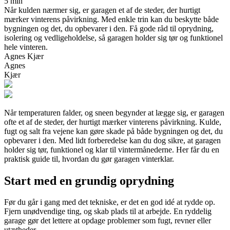
5 min
Når kulden nærmer sig, er garagen et af de steder, der hurtigt
mærker vinterens påvirkning. Med enkle trin kan du beskytte både
bygningen og det, du opbevarer i den. Få gode råd til oprydning,
isolering og vedligeholdelse, så garagen holder sig tør og funktionel
hele vinteren.
Agnes Kjær
Agnes
Kjær
Når temperaturen falder, og sneen begynder at lægge sig, er garagen
ofte et af de steder, der hurtigt mærker vinterens påvirkning. Kulde,
fugt og salt fra vejene kan gøre skade på både bygningen og det, du
opbevarer i den. Med lidt forberedelse kan du dog sikre, at garagen
holder sig tør, funktionel og klar til vintermånederne. Her får du en
praktisk guide til, hvordan du gør garagen vinterklar.
Start med en grundig oprydning
Før du går i gang med det tekniske, er det en god idé at rydde op.
Fjern unødvendige ting, og skab plads til at arbejde. En ryddelig
garage gør det lettere at opdage problemer som fugt, revner eller
utætheder.