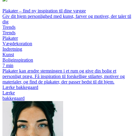
Plakater – find ny inspiration til dine vægge
Giv dit hjem personlighed med kunst, farver og motiver, der taler til
dig
Trends
Trends
Plakater
Vægdekoration
Indretning
Kunst
Boliginspiration
7 min
Plakater kan ændre stemningen i et rum og give din bolig et
personligt præg. Få inspiration til forskellige stilarter, motiver og
materialer, og find de plakater, der passer bedst til dit hjem.
Lærke bakkegaard
Lærke
bakkegaard