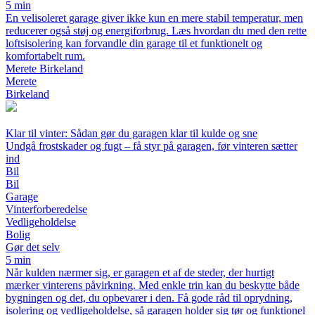
5 min
En velisoleret garage giver ikke kun en mere stabil temperatur, men
reducerer også støj og energiforbrug. Læs hvordan du med den rette
loftsisolering kan forvandle din garage til et funktionelt og
komfortabelt rum.
Merete Birkeland
Merete
Birkeland
Klar til vinter: Sådan gør du garagen klar til kulde og sne
Undgå frostskader og fugt – få styr på garagen, før vinteren sætter
ind
Bil
Bil
Garage
Vinterforberedelse
Vedligeholdelse
Bolig
Gør det selv
5 min
Når kulden nærmer sig, er garagen et af de steder, der hurtigt
mærker vinterens påvirkning. Med enkle trin kan du beskytte både
bygningen og det, du opbevarer i den. Få gode råd til oprydning,
isolering og vedligeholdelse, så garagen holder sig tør og funktionel