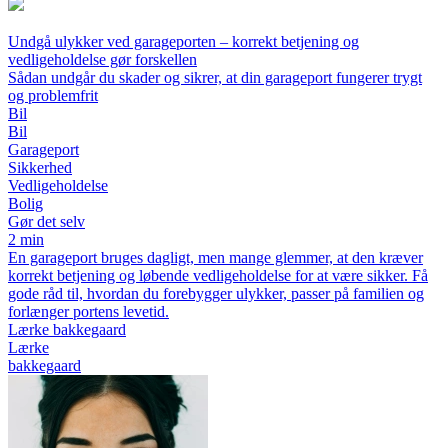
Undgå ulykker ved garageporten – korrekt betjening og
vedligeholdelse gør forskellen
Sådan undgår du skader og sikrer, at din garageport fungerer trygt
og problemfrit
Bil
Bil
Garageport
Sikkerhed
Vedligeholdelse
Bolig
Gør det selv
2 min
En garageport bruges dagligt, men mange glemmer, at den kræver
korrekt betjening og løbende vedligeholdelse for at være sikker. Få
gode råd til, hvordan du forebygger ulykker, passer på familien og
forlænger portens levetid.
Lærke bakkegaard
Lærke
bakkegaard