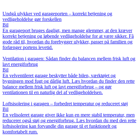
Undgå ulykker ved garageporten – korrekt betjening og
vedligeholdelse gør forskellen
Bil
En garageport bruges dagligt, men mange glemmer, at den kræver
korrekt betjening og løbende vedligeholdelse for at være sikker. Få
gode råd til, hvordan du forebygger ulykker, passer på familien og
forlænger portens levetid.
Ventilation i garagen: Sådan finder du balancen mellem frisk luft og
lavt energiforbrug
Bil
En velventileret garage beskytter både bilen, værktøjet og
bygningen mod fugt og dårlig luft. Læs hvordan du finder den rette
balance mellem frisk luft og lavt energiforbrug – og gør
ventilationen til en naturlig del af vedligeholdelsen.
Loftsisolering i garagen – forbedret temperatur og reduceret støj
Bil
En velisoleret garage giver ikke kun en mere stabil temperatur, men
reducerer også støj og energiforbrug. Læs hvordan du med den rette
loftsisolering kan forvandle din garage til et funktionelt og
komfortabelt rum.