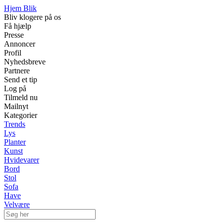
Hjem Blik
Bliv klogere på os
Få hjælp
Presse
Annoncer
Profil
Nyhedsbreve
Partnere
Send et tip
Log på
Tilmeld nu
Mailnyt
Kategorier
Trends
Lys
Planter
Kunst
Hvidevarer
Bord
Stol
Sofa
Have
Velvære