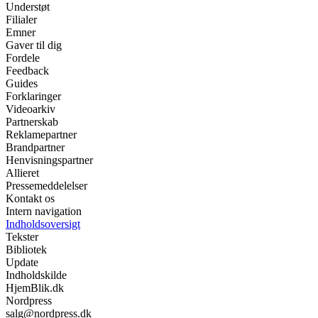
Understøt
Filialer
Emner
Gaver til dig
Fordele
Feedback
Guides
Forklaringer
Videoarkiv
Partnerskab
Reklamepartner
Brandpartner
Henvisningspartner
Allieret
Pressemeddelelser
Kontakt os
Intern navigation
Indholdsoversigt
Tekster
Bibliotek
Update
Indholdskilde
HjemBlik.dk
Nordpress
salg@nordpress.dk