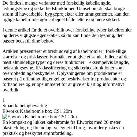
De findes i mange varianter med forskellig kabellængde,
ledningstype og sikkerhedsfunktioner. Uanset om du skal bruge
strøm til havearbejde, byggeprojekter eller arrangementer, kan den
rigtige kabeltromle gøre arbejdet både lettere og mere sikkert.
I denne artikel får du et overblik over forskellige typer kabeltromler
og deres vigtigste egenskaber, så du kan finde den løsning, der
passer bedst til dine behov.
Artiklen præsenterer et bredt udvalg af kabeltromler i forskellige
størrelser og prisklasser. Formålet er at give et samlet billede af de
mest almindelige typer og deres funktioner – eksempelvis længde,
belastningsevne, IP-klassificering og sikkerhedsfunktioner som
overophedningsbeskyttelse. Oplysningerne om produkterne er
baseret på offentligt tilgængelige beskrivelser fra producenter og
forhandlere og er opsummeret for at give et klart og informativt
overblik.
1
Smart kabelopbevaring
Elworks Kabeltromle box CS1 20m
En kompakt og lukket kabeltromle fra Elworks med 20 meter
plastledning og fire udtag, velegnet til brug, hvor der ønskes en
praktisk og beskyttet strømfordeling.