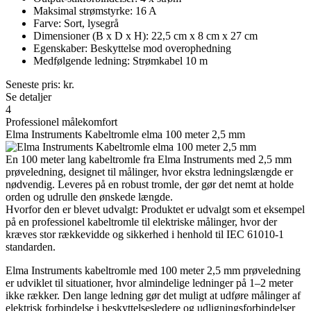
Maksimal strømstyrke: 16 A
Farve: Sort, lysegrå
Dimensioner (B x D x H): 22,5 cm x 8 cm x 27 cm
Egenskaber: Beskyttelse mod overophedning
Medfølgende ledning: Strømkabel 10 m
Seneste pris:
kr.
Se detaljer
4
Professionel målekomfort
Elma Instruments Kabeltromle elma 100 meter 2,5 mm
En 100 meter lang kabeltromle fra Elma Instruments med 2,5 mm
prøveledning, designet til målinger, hvor ekstra ledningslængde er
nødvendig. Leveres på en robust tromle, der gør det nemt at holde
orden og udrulle den ønskede længde.
Hvorfor den er blevet udvalgt: Produktet er udvalgt som et eksempel
på en professionel kabeltromle til elektriske målinger, hvor der
kræves stor rækkevidde og sikkerhed i henhold til IEC 61010-1
standarden.
Elma Instruments kabeltromle med 100 meter 2,5 mm prøveledning
er udviklet til situationer, hvor almindelige ledninger på 1–2 meter
ikke rækker. Den lange ledning gør det muligt at udføre målinger af
elektrisk forbindelse i beskyttelsesledere og udligningsforbindelser