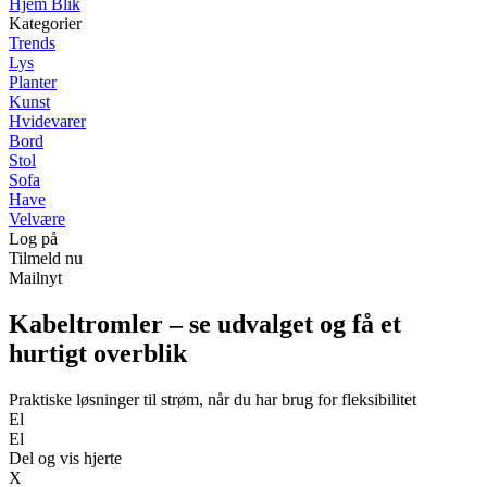
Hjem Blik
Kategorier
Trends
Lys
Planter
Kunst
Hvidevarer
Bord
Stol
Sofa
Have
Velvære
Log på
Tilmeld nu
Mailnyt
Kabeltromler – se udvalget og få et
hurtigt overblik
Praktiske løsninger til strøm, når du har brug for fleksibilitet
El
El
Del og vis hjerte
X