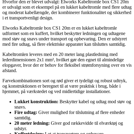
Hvorfor den er blevet udvalgt: Elworks Kabeltromle box CS1 20m
er udvalgt som et eksempel på en lukket kabeltromle med flere udtag
og moderat kabellængde, der kombinerer funktionalitet og sikkerhed
i et transportvenligt design.
Elworks Kabeltromle box CS1 20m er en lukket kabeltromle
udformet som en kuffert, hvilket beskytter ledningen og udtagene
mod støv og snavs under transport og opbevaring. Den er udstyret
med fire udtag, så flere elektriske apparater kan tilsluttes samtidig.
Kabeltromlen leveres med en 20 meter lang plastledning med
lederdimensionen 2x1 mm², hvilket gør den egnet til almindelige
elopgaver, hvor der er behov for fleksibel strømforsyning over en vis
afstand.
Farvekombinationen sort og rød giver et tydeligt og robust udtryk,
og konstruktionen er beregnet til at være praktisk i brug, både i
hjemmet, på værkstedet og ved midlertidige installationer.
Lukket konstruktion:
Beskytter kabel og udtag mod støv og
snavs.
Fire udtag:
Giver mulighed for tilslutning af flere enheder
samtidig.
20 meter ledning:
Giver god rækkevidde til elværktøj og
udstyr.
Kuffertdesign:
Let at transportere og opbevare.