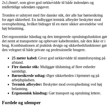
2x1,0mm², som giver god rækkevidde til både indendørs og
midlertidige udendørs opgaver.
Tromlen er udstyret med fire danske stik, der alle har børnesikring
for øget sikkerhed. En indbygget termisk afbryder beskytter mod
overophedning, hvilket bidrager til en mere sikker anvendelse ved
høj belastning.
Det ergonomiske håndtag og den integrerede oprulningsfunktion gør
det nemt at transportere og opbevare kabeltromlen, når den ikke er i
brug. Kombinationen af praktisk design og sikkerhedsfunktioner gør
den velegnet til både private og professionelle brugere.
25 meter kabel:
Giver god rækkevidde til strømforsyning på
afstand.
Fire danske stik:
Muliggør tilslutning af flere enheder
samtidigt.
Børnesikrede udtag:
Øger sikkerheden i hjemmet og på
arbejdspladsen.
Termisk afbryder:
Beskytter mod overophedning ved høj
belastning.
Ergonomisk håndtag:
Gør transport og oprulning lettere.
Fordele og ulemper