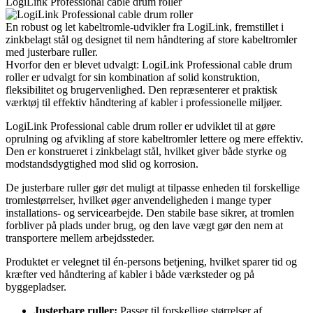
LogiLink Professional cable drum roller
En robust og let kabeltromle-udvikler fra LogiLink, fremstillet i
zinkbelagt stål og designet til nem håndtering af store kabeltromler
med justerbare ruller.
Hvorfor den er blevet udvalgt: LogiLink Professional cable drum
roller er udvalgt for sin kombination af solid konstruktion,
fleksibilitet og brugervenlighed. Den repræsenterer et praktisk
værktøj til effektiv håndtering af kabler i professionelle miljøer.
LogiLink Professional cable drum roller er udviklet til at gøre
oprulning og afvikling af store kabeltromler lettere og mere effektiv.
Den er konstrueret i zinkbelagt stål, hvilket giver både styrke og
modstandsdygtighed mod slid og korrosion.
De justerbare ruller gør det muligt at tilpasse enheden til forskellige
tromlestørrelser, hvilket øger anvendeligheden i mange typer
installations- og servicearbejde. Den stabile base sikrer, at tromlen
forbliver på plads under brug, og den lave vægt gør den nem at
transportere mellem arbejdssteder.
Produktet er velegnet til én-persons betjening, hvilket sparer tid og
kræfter ved håndtering af kabler i både værksteder og på
byggepladser.
Justerbare ruller:
Passer til forskellige størrelser af