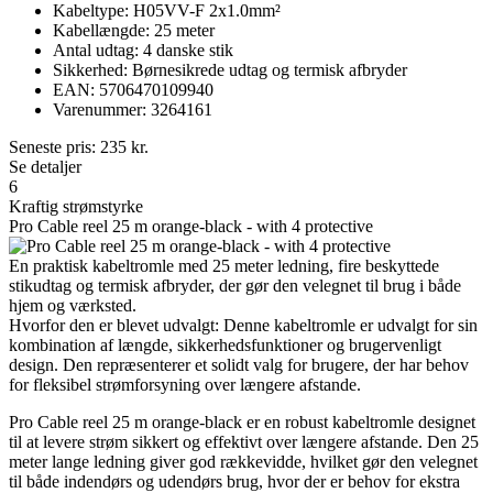
Kabeltype: H05VV-F 2x1.0mm²
Kabellængde: 25 meter
Antal udtag: 4 danske stik
Sikkerhed: Børnesikrede udtag og termisk afbryder
EAN: 5706470109940
Varenummer: 3264161
Seneste pris:
235
kr.
Se detaljer
6
Kraftig strømstyrke
Pro Cable reel 25 m orange-black - with 4 protective
En praktisk kabeltromle med 25 meter ledning, fire beskyttede
stikudtag og termisk afbryder, der gør den velegnet til brug i både
hjem og værksted.
Hvorfor den er blevet udvalgt: Denne kabeltromle er udvalgt for sin
kombination af længde, sikkerhedsfunktioner og brugervenligt
design. Den repræsenterer et solidt valg for brugere, der har behov
for fleksibel strømforsyning over længere afstande.
Pro Cable reel 25 m orange-black er en robust kabeltromle designet
til at levere strøm sikkert og effektivt over længere afstande. Den 25
meter lange ledning giver god rækkevidde, hvilket gør den velegnet
til både indendørs og udendørs brug, hvor der er behov for ekstra