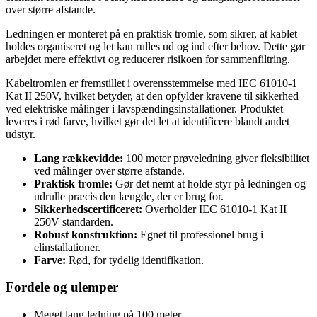
over større afstande.
Ledningen er monteret på en praktisk tromle, som sikrer, at kablet
holdes organiseret og let kan rulles ud og ind efter behov. Dette gør
arbejdet mere effektivt og reducerer risikoen for sammenfiltring.
Kabeltromlen er fremstillet i overensstemmelse med IEC 61010-1
Kat II 250V, hvilket betyder, at den opfylder kravene til sikkerhed
ved elektriske målinger i lavspændingsinstallationer. Produktet
leveres i rød farve, hvilket gør det let at identificere blandt andet
udstyr.
Lang rækkevidde:
100 meter prøveledning giver fleksibilitet
ved målinger over større afstande.
Praktisk tromle:
Gør det nemt at holde styr på ledningen og
udrulle præcis den længde, der er brug for.
Sikkerhedscertificeret:
Overholder IEC 61010-1 Kat II
250V standarden.
Robust konstruktion:
Egnet til professionel brug i
elinstallationer.
Farve:
Rød, for tydelig identifikation.
Fordele og ulemper
Meget lang ledning på 100 meter