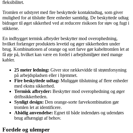
fleksibilitet.
Tromlen er udstyret med fire beskyttede kontaktudtag, som giver
mulighed for at tilslutte flere enheder samtidig. De beskyttede udtag
bidrager til øget sikkerhed ved at reducere risikoen for støv og fugt i
stikkene.
En indbygget termisk afbryder beskytter mod overophedning,
hvilket forlænger produktets levetid og øger sikkerheden under
brug. Kombinationen af orange og sort farve gør kabeltromlen let at
få øje på, hvilket kan være en fordel i arbejdsmiljøer med mange
kabler.
25 meter ledning:
Giver stor rækkevidde til strømforsyning
på arbejdspladsen eller i hjemmet.
Fire beskyttede udtag:
Muliggør tilslutning af flere enheder
med ekstra sikkerhed.
Termisk afbryder:
Beskytter mod overophedning og øger
driftssikkerheden.
Synligt design:
Den orange-sorte farvekombination gør
tromlen let at identificere.
Alsidig anvendelse:
Egnet til både indendørs og udendørs
brug afhængigt af behov.
Fordele og ulemper