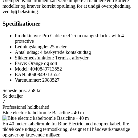
Ulemper: Kabeltromlen kan være tungere at håndtere end kortere
modeller og kræver korrekt oprulning for at undgå overophedning
ved høj belastning.
Specifikationer
Produktnavn: Pro Cable reel 25 m orange-black - with 4
protective
Ledningslængde: 25 meter
Antal udtag: 4 beskyttede kontaktudtag
Sikkerhedsfunktion: Termisk afbryder
Farve: Orange og sort
Model: 4040849713552
EAN: 4040849713552
Varenummer: 2983527
Seneste pris:
258
kr.
Se detaljer
7
Professionel holdbarhed
Blue electric kabeltromle Basicline - 40 m
En 40 meter kabeltromle fra Blue Electric med neoprenkabel, fire
tildækkede udtag og termosikring, designet til håndværksmæssige
opgaver og krævende miljøer.