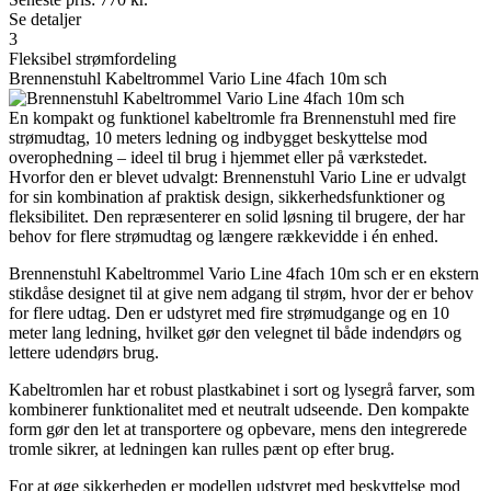
Se detaljer
3
Fleksibel strømfordeling
Brennenstuhl Kabeltrommel Vario Line 4fach 10m sch
En kompakt og funktionel kabeltromle fra Brennenstuhl med fire
strømudtag, 10 meters ledning og indbygget beskyttelse mod
overophedning – ideel til brug i hjemmet eller på værkstedet.
Hvorfor den er blevet udvalgt: Brennenstuhl Vario Line er udvalgt
for sin kombination af praktisk design, sikkerhedsfunktioner og
fleksibilitet. Den repræsenterer en solid løsning til brugere, der har
behov for flere strømudtag og længere rækkevidde i én enhed.
Brennenstuhl Kabeltrommel Vario Line 4fach 10m sch er en ekstern
stikdåse designet til at give nem adgang til strøm, hvor der er behov
for flere udtag. Den er udstyret med fire strømudgange og en 10
meter lang ledning, hvilket gør den velegnet til både indendørs og
lettere udendørs brug.
Kabeltromlen har et robust plastkabinet i sort og lysegrå farver, som
kombinerer funktionalitet med et neutralt udseende. Den kompakte
form gør den let at transportere og opbevare, mens den integrerede
tromle sikrer, at ledningen kan rulles pænt op efter brug.
For at øge sikkerheden er modellen udstyret med beskyttelse mod