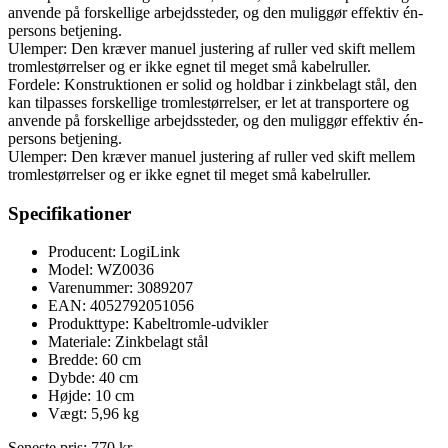
anvende på forskellige arbejdssteder, og den muliggør effektiv én-
persons betjening.
Ulemper: Den kræver manuel justering af ruller ved skift mellem
tromlestørrelser og er ikke egnet til meget små kabelruller.
Fordele: Konstruktionen er solid og holdbar i zinkbelagt stål, den
kan tilpasses forskellige tromlestørrelser, er let at transportere og
anvende på forskellige arbejdssteder, og den muliggør effektiv én-
persons betjening.
Ulemper: Den kræver manuel justering af ruller ved skift mellem
tromlestørrelser og er ikke egnet til meget små kabelruller.
Specifikationer
Producent: LogiLink
Model: WZ0036
Varenummer: 3089207
EAN: 4052792051056
Produkttype: Kabeltromle-udvikler
Materiale: Zinkbelagt stål
Bredde: 60 cm
Dybde: 40 cm
Højde: 10 cm
Vægt: 5,96 kg
Seneste pris:
770
kr.