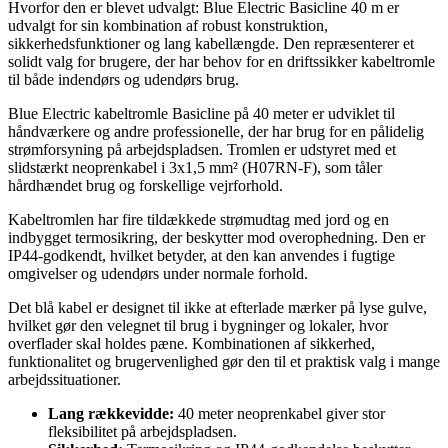
Hvorfor den er blevet udvalgt: Blue Electric Basicline 40 m er
udvalgt for sin kombination af robust konstruktion,
sikkerhedsfunktioner og lang kabellængde. Den repræsenterer et
solidt valg for brugere, der har behov for en driftssikker kabeltromle
til både indendørs og udendørs brug.
Blue Electric kabeltromle Basicline på 40 meter er udviklet til
håndværkere og andre professionelle, der har brug for en pålidelig
strømforsyning på arbejdspladsen. Tromlen er udstyret med et
slidstærkt neoprenkabel i 3x1,5 mm² (H07RN-F), som tåler
hårdhændet brug og forskellige vejrforhold.
Kabeltromlen har fire tildækkede strømudtag med jord og en
indbygget termosikring, der beskytter mod overophedning. Den er
IP44-godkendt, hvilket betyder, at den kan anvendes i fugtige
omgivelser og udendørs under normale forhold.
Det blå kabel er designet til ikke at efterlade mærker på lyse gulve,
hvilket gør den velegnet til brug i bygninger og lokaler, hvor
overflader skal holdes pæne. Kombinationen af sikkerhed,
funktionalitet og brugervenlighed gør den til et praktisk valg i mange
arbejdssituationer.
Lang rækkevidde:
40 meter neoprenkabel giver stor
fleksibilitet på arbejdspladsen.