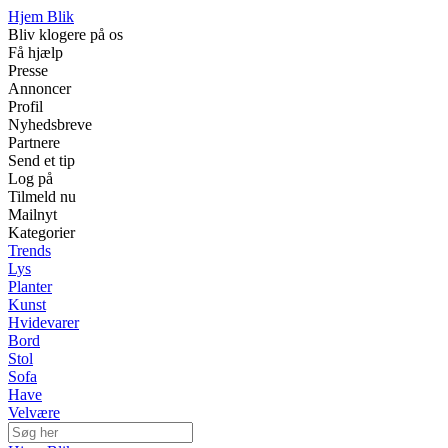
Hjem Blik
Bliv klogere på os
Få hjælp
Presse
Annoncer
Profil
Nyhedsbreve
Partnere
Send et tip
Log på
Tilmeld nu
Mailnyt
Kategorier
Trends
Lys
Planter
Kunst
Hvidevarer
Bord
Stol
Sofa
Have
Velvære