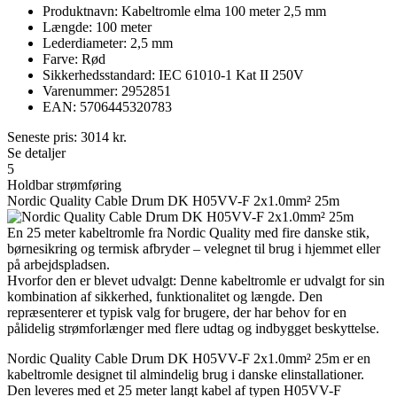
Produktnavn: Kabeltromle elma 100 meter 2,5 mm
Længde: 100 meter
Lederdiameter: 2,5 mm
Farve: Rød
Sikkerhedsstandard: IEC 61010-1 Kat II 250V
Varenummer: 2952851
EAN: 5706445320783
Seneste pris:
3014
kr.
Se detaljer
5
Holdbar strømføring
Nordic Quality Cable Drum DK H05VV-F 2x1.0mm² 25m
En 25 meter kabeltromle fra Nordic Quality med fire danske stik,
børnesikring og termisk afbryder – velegnet til brug i hjemmet eller
på arbejdspladsen.
Hvorfor den er blevet udvalgt: Denne kabeltromle er udvalgt for sin
kombination af sikkerhed, funktionalitet og længde. Den
repræsenterer et typisk valg for brugere, der har behov for en
pålidelig strømforlænger med flere udtag og indbygget beskyttelse.
Nordic Quality Cable Drum DK H05VV-F 2x1.0mm² 25m er en
kabeltromle designet til almindelig brug i danske elinstallationer.
Den leveres med et 25 meter langt kabel af typen H05VV-F