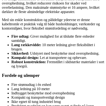
overophedning, hvilket reducerer risikoen for skader ved
overbelastning. Den maksimale strømstyrke er 16 ampere, hvilket
dækker de fleste almindelige elektriske apparater.
Med sin enkle konstruktion og pålidelige ydeevne er denne
kabeltromle et praktisk valg til både husholdninger, værksteder og
kontormiljøer, hvor fleksibel strømfordeling er nødvendig.
Fire udtag:
Giver mulighed for at tilslutte flere enheder
samtidigt.
Lang rækkevidde:
10 meter ledning giver fleksibilitet i
brugen.
Sikkerhed:
Udstyret med beskyttelse mod overophedning.
Kompakt design:
Let at transportere og opbevare.
Robust konstruktion:
Fremstillet i slidstærke materialer i sort
og lysegrå.
Fordele og ulemper
Fire strømudtag i én enhed
Lang ledning på 10 meter
Indbygget beskyttelse mod overophedning
Kompakt og transportvenligt design
Ikke egnet til tung industriel brug
Produktet er udgået og kan være svært at finde på lager