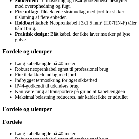
Sikkerhed:
Termosikring og IP44-godkendelse beskytter
mod overophedning og fugt.
Fire udtag:
Tildækkede strømudtag med jord for sikker
tilslutning af flere enheder.
Holdbart kabel:
Neoprenkabel i 3x1,5 mm² (H07RN-F) tåler
hårdt brug.
Praktisk design:
Blåt kabel, der ikke laver mærker på lyse
gulve.
Fordele og ulemper
Lang kabellængde på 40 meter
Robust neoprenkabel egnet til professionel brug
Fire tildækkede udtag med jord
Indbygget termosikring for øget sikkerhed
IP44-godkendt til udendørs brug
Kan være tung at transportere på grund af kabellængden
Maksimal belastning reduceres, når kablet ikke er udrullet
Fordele og ulemper
Fordele
Lang kabellængde på 40 meter