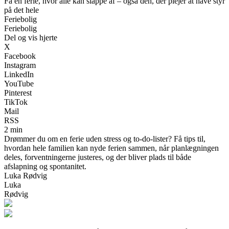
Få en ferie, hvor alle kan slappe af – også den, der plejer at have styr
på det hele
Feriebolig
Feriebolig
Del og vis hjerte
X
Facebook
Instagram
LinkedIn
YouTube
Pinterest
TikTok
Mail
RSS
2 min
Drømmer du om en ferie uden stress og to-do-lister? Få tips til,
hvordan hele familien kan nyde ferien sammen, når planlægningen
deles, forventningerne justeres, og der bliver plads til både
afslapning og spontanitet.
Luka Rødvig
Luka
Rødvig