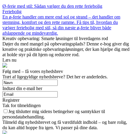
Ø-ferie med stil: Sådan vælger du den rette feriebolig
Feriebolig
En ø-ferie handler om mere end sol og strand – det handler om
stemning, komfort og den rette ramme. Få tips til, hvordan du
vælger feriebolig med stil, så din næste ø-ferie bliver både
afslappende og mindeværdig.
Kreativ opbevaring: Smarte løsninger til hverdagens rod
Døjer du med mangel på opbevaringsplads? Denne e-bog giver dig
kreative og praktiske opbevaringsløsninger, der kan hjælpe dig med
at holde styr på dit hjem og reducere rod.
Læs nu
Følg med – få vores nyhedsbrev
Træt af ligegyldige nyhedsbreve? Det her er anderledes.
Indtast din e-mail her
Registrer
Tak for tilmeldingen
Jeg tilslutter mig sidens betingelser og samtykker til
persondatabehandling.
Tilmeld dig nyhedsbrevet og få værdifuldt indhold – og bare rolig,
du kan altid hoppe fra igen. Vi passer på dine data.