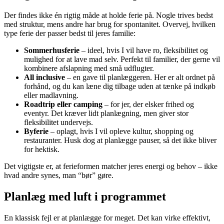
Der findes ikke én rigtig måde at holde ferie på. Nogle trives bedst
med struktur, mens andre har brug for spontanitet. Overvej, hvilken
type ferie der passer bedst til jeres familie:
Sommerhusferie
– ideel, hvis I vil have ro, fleksibilitet og
mulighed for at lave mad selv. Perfekt til familier, der gerne vil
kombinere afslapning med små udflugter.
All inclusive
– en gave til planlæggeren. Her er alt ordnet på
forhånd, og du kan læne dig tilbage uden at tænke på indkøb
eller madlavning.
Roadtrip eller camping
– for jer, der elsker frihed og
eventyr. Det kræver lidt planlægning, men giver stor
fleksibilitet undervejs.
Byferie
– oplagt, hvis I vil opleve kultur, shopping og
restauranter. Husk dog at planlægge pauser, så det ikke bliver
for hektisk.
Det vigtigste er, at ferieformen matcher jeres energi og behov – ikke
hvad andre synes, man “bør” gøre.
Planlæg med luft i programmet
En klassisk fejl er at planlægge for meget. Det kan virke effektivt,