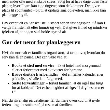
men ender ofte med at skabe stress. Sørg for at have dage uden faste
planer, hvor I bare kan tage tingene, som de kommer. Det giver
plads til spontanitet – og til at opdage små oplevelser, man ikke kan
planlægge sig til.
Lav eventuelt en “ønskeliste” i stedet for en fast dagsplan. Så kan I
vælge fra listen alt efter humør og vejr. Det giver frihed og mindsker
følelsen af, at nogen skal holde styr på alt.
Gør det nemt for planlæggeren
Hvis du normalt er familiens organisator, så tænk over, hvordan du
selv kan få en pause. Det kan være ved at:
Booke et sted med service
– fx et hotel med morgenmad
eller et feriecenter med aktiviteter for børnene.
Bruge digitale hjælpemidler
– del en fælles kalender eller
pakkeliste, så alle kan følge med.
Sætte forventninger
– fortæl familien, at du også har brug
for at koble af. Det er helt legitimt at sige: “I dag bestemmer
I.”
Når du giver slip på detaljerne, får du mere overskud til at nyde
ferien – og det smitter af på resten af familien.