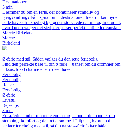
Destinationer
3 min
Drømmer du om en ferie, der kombinerer strandliv og
bjergvandring? Få inspiration til destinationer, hvor du kan nyde
både havets friskhed og bjergenes storslåede natur – og find ud af,
hvordan du vælger det sted, der passer perfekt til dine ferieønsker.
Merete Birkeland
Merete
Birkeland
Ø-ferie med stil: Sådan vælger du den rette feriebolig
Find den perfekte base til din ø-ferie – uanset om du drømmer om
luksus, lokal charme eller ro ved havet
Feriebolig
Feriebolig
Rejser
Feriebolig
Ø-ferie
Livsstil
Rejsetips
3 min
En ø-ferie handler om mere end sol og strand – det handler om
stemning, komfort og den rette ramme. Få tips til, hvordan du
vælger feriebolig med stil, så din næste ø-ferie bliver både