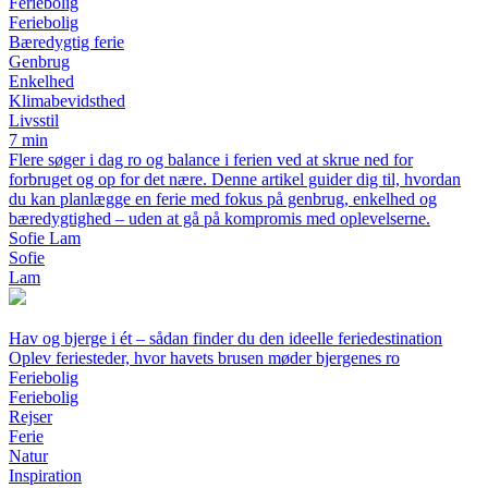
Feriebolig
Feriebolig
Bæredygtig ferie
Genbrug
Enkelhed
Klimabevidsthed
Livsstil
7 min
Flere søger i dag ro og balance i ferien ved at skrue ned for
forbruget og op for det nære. Denne artikel guider dig til, hvordan
du kan planlægge en ferie med fokus på genbrug, enkelhed og
bæredygtighed – uden at gå på kompromis med oplevelserne.
Sofie Lam
Sofie
Lam
Hav og bjerge i ét – sådan finder du den ideelle feriedestination
Oplev feriesteder, hvor havets brusen møder bjergenes ro
Feriebolig
Feriebolig
Rejser
Ferie
Natur
Inspiration