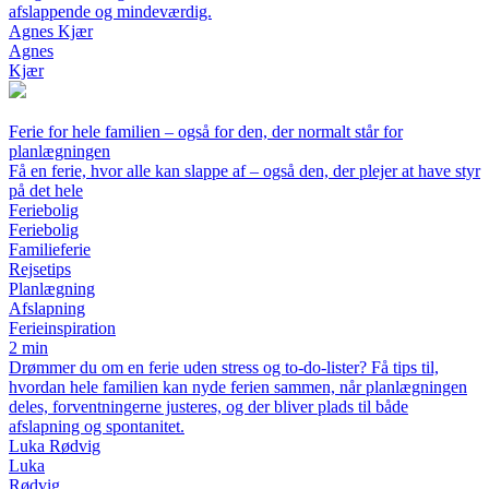
afslappende og mindeværdig.
Agnes Kjær
Agnes
Kjær
Ferie for hele familien – også for den, der normalt står for
planlægningen
Få en ferie, hvor alle kan slappe af – også den, der plejer at have styr
på det hele
Feriebolig
Feriebolig
Familieferie
Rejsetips
Planlægning
Afslapning
Ferieinspiration
2 min
Drømmer du om en ferie uden stress og to-do-lister? Få tips til,
hvordan hele familien kan nyde ferien sammen, når planlægningen
deles, forventningerne justeres, og der bliver plads til både
afslapning og spontanitet.
Luka Rødvig
Luka
Rødvig