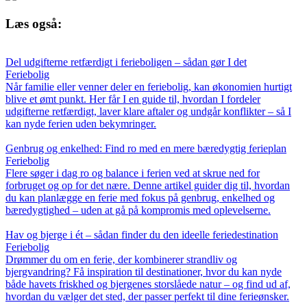
Læs også:
Del udgifterne retfærdigt i ferieboligen – sådan gør I det
Feriebolig
Når familie eller venner deler en feriebolig, kan økonomien hurtigt
blive et ømt punkt. Her får I en guide til, hvordan I fordeler
udgifterne retfærdigt, laver klare aftaler og undgår konflikter – så I
kan nyde ferien uden bekymringer.
Genbrug og enkelhed: Find ro med en mere bæredygtig ferieplan
Feriebolig
Flere søger i dag ro og balance i ferien ved at skrue ned for
forbruget og op for det nære. Denne artikel guider dig til, hvordan
du kan planlægge en ferie med fokus på genbrug, enkelhed og
bæredygtighed – uden at gå på kompromis med oplevelserne.
Hav og bjerge i ét – sådan finder du den ideelle feriedestination
Feriebolig
Drømmer du om en ferie, der kombinerer strandliv og
bjergvandring? Få inspiration til destinationer, hvor du kan nyde
både havets friskhed og bjergenes storslåede natur – og find ud af,
hvordan du vælger det sted, der passer perfekt til dine ferieønsker.