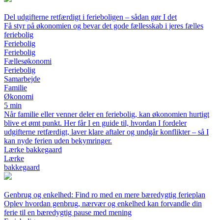
Del udgifterne retfærdigt i ferieboligen – sådan gør I det
Få styr på økonomien og bevar det gode fællesskab i jeres fælles
feriebolig
Feriebolig
Feriebolig
Fællesøkonomi
Feriebolig
Samarbejde
Familie
Økonomi
5 min
Når familie eller venner deler en feriebolig, kan økonomien hurtigt
blive et ømt punkt. Her får I en guide til, hvordan I fordeler
udgifterne retfærdigt, laver klare aftaler og undgår konflikter – så I
kan nyde ferien uden bekymringer.
Lærke bakkegaard
Lærke
bakkegaard
Genbrug og enkelhed: Find ro med en mere bæredygtig ferieplan
Oplev hvordan genbrug, nærvær og enkelhed kan forvandle din
ferie til en bæredygtig pause med mening