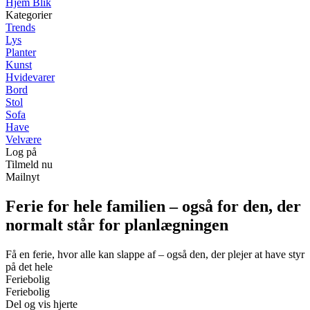
Hjem Blik
Kategorier
Trends
Lys
Planter
Kunst
Hvidevarer
Bord
Stol
Sofa
Have
Velvære
Log på
Tilmeld nu
Mailnyt
Ferie for hele familien – også for den, der
normalt står for planlægningen
Få en ferie, hvor alle kan slappe af – også den, der plejer at have styr
på det hele
Feriebolig
Feriebolig
Del og vis hjerte