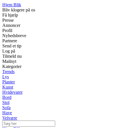
Hjem Blik
Bliv klogere på os
Få hjælp
Presse
Annoncer
Profil
Nyhedsbreve
Partnere
Send et tip
Log på
Tilmeld nu
Mailnyt
Kategorier
Trends
Lys
Planter
Kunst
Hvidevarer
Bord
Stol
Sofa
Have
Velvære