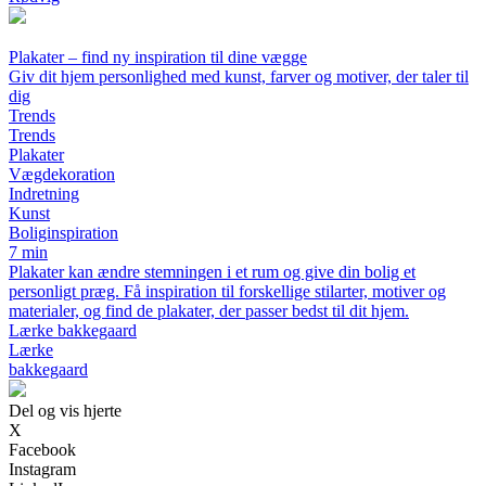
Plakater – find ny inspiration til dine vægge
Giv dit hjem personlighed med kunst, farver og motiver, der taler til
dig
Trends
Trends
Plakater
Vægdekoration
Indretning
Kunst
Boliginspiration
7 min
Plakater kan ændre stemningen i et rum og give din bolig et
personligt præg. Få inspiration til forskellige stilarter, motiver og
materialer, og find de plakater, der passer bedst til dit hjem.
Lærke bakkegaard
Lærke
bakkegaard
Del og vis hjerte
X
Facebook
Instagram