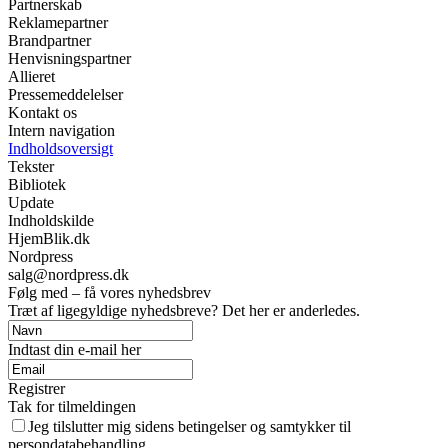
Partnerskab
Reklamepartner
Brandpartner
Henvisningspartner
Allieret
Pressemeddelelser
Kontakt os
Intern navigation
Indholdsoversigt
Tekster
Bibliotek
Update
Indholdskilde
HjemBlik.dk
Nordpress
salg@nordpress.dk
Følg med – få vores nyhedsbrev
Træt af ligegyldige nyhedsbreve? Det her er anderledes.
Indtast din e-mail her
Registrer
Tak for tilmeldingen
Jeg tilslutter mig sidens betingelser og samtykker til
persondatabehandling.