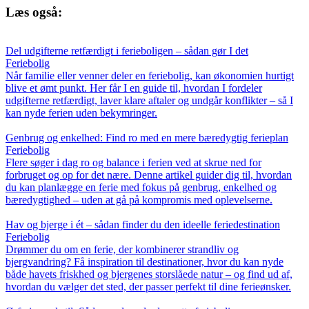
Læs også:
Del udgifterne retfærdigt i ferieboligen – sådan gør I det
Feriebolig
Når familie eller venner deler en feriebolig, kan økonomien hurtigt
blive et ømt punkt. Her får I en guide til, hvordan I fordeler
udgifterne retfærdigt, laver klare aftaler og undgår konflikter – så I
kan nyde ferien uden bekymringer.
Genbrug og enkelhed: Find ro med en mere bæredygtig ferieplan
Feriebolig
Flere søger i dag ro og balance i ferien ved at skrue ned for
forbruget og op for det nære. Denne artikel guider dig til, hvordan
du kan planlægge en ferie med fokus på genbrug, enkelhed og
bæredygtighed – uden at gå på kompromis med oplevelserne.
Hav og bjerge i ét – sådan finder du den ideelle feriedestination
Feriebolig
Drømmer du om en ferie, der kombinerer strandliv og
bjergvandring? Få inspiration til destinationer, hvor du kan nyde
både havets friskhed og bjergenes storslåede natur – og find ud af,
hvordan du vælger det sted, der passer perfekt til dine ferieønsker.