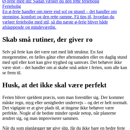
Ø-ferie med stil: Sådan vælger du den rette feriebolig
Feriebolig
En ø-ferie handler om mere end sol og strand – det handler om
stemning, komfort og den rette ramme. Få tips til, hvordan du
vælger feriebolig med stil, så din næste ø-ferie bliver både
afslappende og mindeværdig.
Skab små rutiner, der giver ro
Selv på ferie kan det være rart med lidt struktur. En fast
morgenrutine, en fælles gåtur efter aftensmaden eller en daglig stund
med spil eller kort kan give tryghed og samvær. Det behøver ikke
være stort – det handler om at skabe små ankre i ferien, som alle kan
se frem til.
Husk, at det ikke skal være perfekt
Ferien bliver sjældent præcis, som man forestiller sig. Der kommer
måske regn, myg eller uenigheder undervejs – og det er helt normalt.
Det vigtigste er at give plads til, at tingene ikke behøver være
perfekte. Nogle af de bedste minder opstår netop, når planerne
ændrer sig, og man improviserer sammen.
Når du som planlægger tør give slip, får du ikke bare en bedre ferie