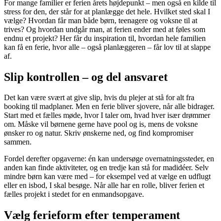
For mange familier er ferien årets højdepunkt – men også en kilde til
stress for den, der står for at planlægge det hele. Hvilket sted skal I
vælge? Hvordan får man både børn, teenagere og voksne til at
trives? Og hvordan undgår man, at ferien ender med at føles som
endnu et projekt? Her får du inspiration til, hvordan hele familien
kan få en ferie, hvor alle – også planlæggeren – får lov til at slappe
af.
Slip kontrollen – og del ansvaret
Det kan være svært at give slip, hvis du plejer at stå for alt fra
booking til madplaner. Men en ferie bliver sjovere, når alle bidrager.
Start med et fælles møde, hvor I taler om, hvad hver især drømmer
om. Måske vil børnene gerne have pool og is, mens de voksne
ønsker ro og natur. Skriv ønskerne ned, og find kompromiser
sammen.
Fordel derefter opgaverne: én kan undersøge overnatningssteder, en
anden kan finde aktiviteter, og en tredje kan stå for madidéer. Selv
mindre børn kan være med – for eksempel ved at vælge en udflugt
eller en isbod, I skal besøge. Når alle har en rolle, bliver ferien et
fælles projekt i stedet for en enmandsopgave.
Vælg ferieform efter temperament