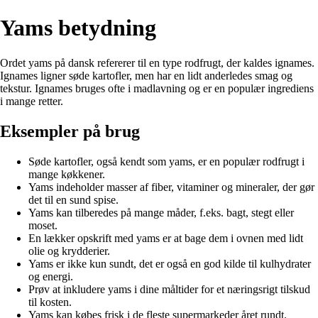
Yams betydning
Ordet yams på dansk refererer til en type rodfrugt, der kaldes ignames.
Ignames ligner søde kartofler, men har en lidt anderledes smag og
tekstur. Ignames bruges ofte i madlavning og er en populær ingrediens
i mange retter.
Eksempler på brug
Søde kartofler, også kendt som yams, er en populær rodfrugt i
mange køkkener.
Yams indeholder masser af fiber, vitaminer og mineraler, der gør
det til en sund spise.
Yams kan tilberedes på mange måder, f.eks. bagt, stegt eller
moset.
En lækker opskrift med yams er at bage dem i ovnen med lidt
olie og krydderier.
Yams er ikke kun sundt, det er også en god kilde til kulhydrater
og energi.
Prøv at inkludere yams i dine måltider for et næringsrigt tilskud
til kosten.
Yams kan købes frisk i de fleste supermarkeder året rundt.