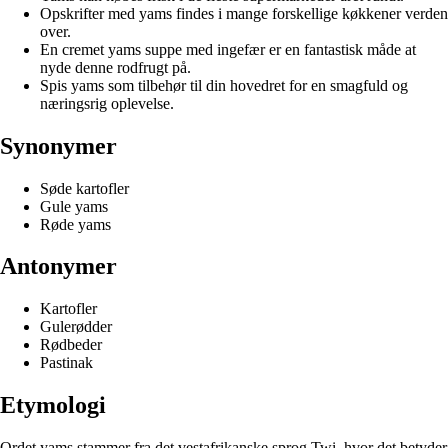
Opskrifter med yams findes i mange forskellige køkkener verden
over.
En cremet yams suppe med ingefær er en fantastisk måde at
nyde denne rodfrugt på.
Spis yams som tilbehør til din hovedret for en smagfuld og
næringsrig oplevelse.
Synonymer
Søde kartofler
Gule yams
Røde yams
Antonymer
Kartofler
Gulerødder
Rødbeder
Pastinak
Etymologi
Ordet yams stammer fra det vestafrikanske sprog Twi, hvor det betyder