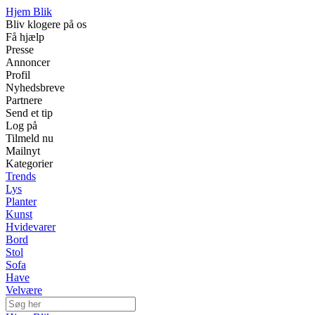
Hjem Blik
Bliv klogere på os
Få hjælp
Presse
Annoncer
Profil
Nyhedsbreve
Partnere
Send et tip
Log på
Tilmeld nu
Mailnyt
Kategorier
Trends
Lys
Planter
Kunst
Hvidevarer
Bord
Stol
Sofa
Have
Velvære