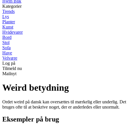
Hjem Blik
Kategorier
Trends
Lys
Planter
Kunst
Hvidevarer
Bord
Stol
Sofa
Have
Velvære
Log på
Tilmeld nu
Mailnyt
Weird betydning
Ordet weird på dansk kan oversættes til mærkelig eller underlig. Det
bruges ofte til at beskrive noget, der er anderledes eller unormalt.
Eksempler på brug