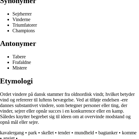
Synonymer
Sejrherrer
Vinderne
Triumfatorer
Champions
Antonymer
Tabere
Frafaldne
Mistere
Etymologi
Ordet vindere på dansk stammer fra oldnordisk vindr, hvilket betyder
vind og refererer til luftens bevægelse. Ved at tilføje endelsen -ere
dannes substantivet vindere, som betegner personer eller ting, der
vinder, sejrer eller opnår succes i en konkurrence eller en kamp.
Således knytter begrebet sig til ideen om at overvinde modstand og
opnå mål eller sejre.
kavalergang
•
park
•
skellet
•
tender
•
mundheld
•
bagtanker
•
komme
•
ansigt
•