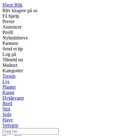
Hjem Blik
Bliv klogere på os
Få hjælp
Presse
Annoncer
Profil
Nyhedsbreve
Partnere
Send et tip
Log på
Tilmeld nu
Mailnyt
Kategorier
Trends
Lys
Planter
Kunst
Hvidevarer
Bord
Stol
Sofa
Have
Velvære