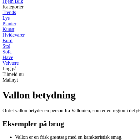
Hjem Blik
Kategorier
Trends
Lys
Planter
Kunst
Hvidevarer
Bord
Stol
Sofa
Have
Velvære
Log på
Tilmeld nu
Mailnyt
Vallon betydning
Ordet vallon betyder en person fra Vallonien, som er en region i det øs
Eksempler på brug
Vallon er en frisk grøntsag med en karakteristisk smag.