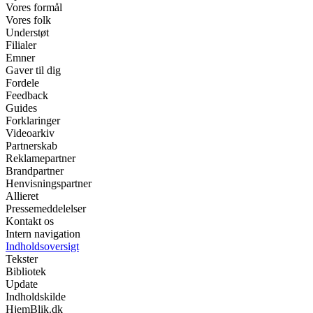
Vores formål
Vores folk
Understøt
Filialer
Emner
Gaver til dig
Fordele
Feedback
Guides
Forklaringer
Videoarkiv
Partnerskab
Reklamepartner
Brandpartner
Henvisningspartner
Allieret
Pressemeddelelser
Kontakt os
Intern navigation
Indholdsoversigt
Tekster
Bibliotek
Update
Indholdskilde
HjemBlik.dk