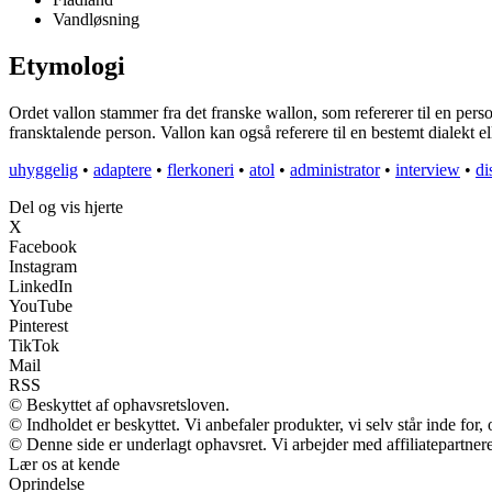
Vandløsning
Etymologi
Ordet vallon stammer fra det franske wallon, som refererer til en pers
fransktalende person. Vallon kan også referere til en bestemt dialekt ell
uhyggelig
•
adaptere
•
flerkoneri
•
atol
•
administrator
•
interview
•
di
Del og vis hjerte
X
Facebook
Instagram
LinkedIn
YouTube
Pinterest
TikTok
Mail
RSS
© Beskyttet af ophavsretsloven.
© Indholdet er beskyttet. Vi anbefaler produkter, vi selv står inde fo
© Denne side er underlagt ophavsret. Vi arbejder med affiliatepartnere
Lær os at kende
Oprindelse