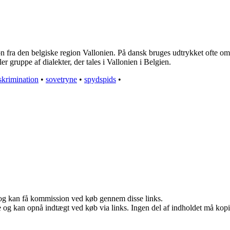
on fra den belgiske region Vallonien. På dansk bruges udtrykket ofte om 
er gruppe af dialekter, der tales i Vallonien i Belgien.
skrimination
•
sovetryne
•
spydspids
•
r, og kan få kommission ved køb gennem disse links.
 og kan opnå indtægt ved køb via links. Ingen del af indholdet må kopier