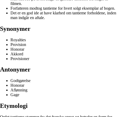
filmen.
Forfatteren modtog tantieme for hvert solgt eksemplar af bogen.
Det er en god ide at have klarhed om tantieme forholdene, inden
man indgår en aftale.
Synonymer
Royalties
Provision
Honorar
Akkord
Provisioner
Antonymer
Godtgørelse
Honorar
Aflønning
Gage
Etymologi
Ordet tantieme stammer fra det franske sprog og betyder en form for