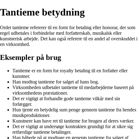
Tantieme betydning
Ordet tantieme refererer til en form for betaling eller honorar, der som
regel udbetales i forbindelse med forfatterskab, musikalsk eller
kunstnerisk arbejde. Det kan også referere til en andel af overskuddet i
en virksomhed.
Eksempler på brug
Tantieme er en form for royalty betaling til en forfatter eller
kunstner.
Han modtog tantieme for salget af hans bog.
Virksomheden udbetaler tantieme til medarbejderne baseret på
virksomhedens præstationer.
Det er vigtigt at forhandle gode tantieme vilkår med sin
forlægger.
Hun tjente en betydelig sum penge gennem tantieme fra hendes
musikproduktioner.
Kunstnere kan have ret til tantieme for brugen af deres værker.
Det er vigtigt at undersøge kontrakten grundigt for at sikre sig
retfærdige tantieme betalinger.
Han håbede på at modtage en generøs tantieme fra salget af