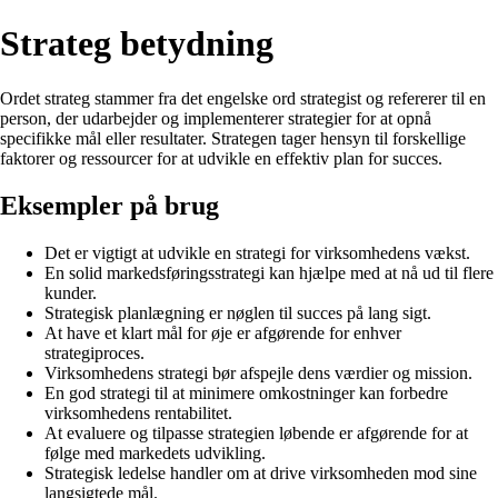
Strateg betydning
Ordet strateg stammer fra det engelske ord strategist og refererer til en
person, der udarbejder og implementerer strategier for at opnå
specifikke mål eller resultater. Strategen tager hensyn til forskellige
faktorer og ressourcer for at udvikle en effektiv plan for succes.
Eksempler på brug
Det er vigtigt at udvikle en strategi for virksomhedens vækst.
En solid markedsføringsstrategi kan hjælpe med at nå ud til flere
kunder.
Strategisk planlægning er nøglen til succes på lang sigt.
At have et klart mål for øje er afgørende for enhver
strategiproces.
Virksomhedens strategi bør afspejle dens værdier og mission.
En god strategi til at minimere omkostninger kan forbedre
virksomhedens rentabilitet.
At evaluere og tilpasse strategien løbende er afgørende for at
følge med markedets udvikling.
Strategisk ledelse handler om at drive virksomheden mod sine
langsigtede mål.