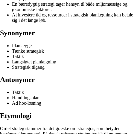
En bæredygtig strategi tager hensyn til både miljømæssige og
økonomiske faktorer.
At investere tid og ressourcer i strategisk planlægning kan betale
sig i det lange løb.
Synonymer
Planlægge
Tænke strategisk
Taktik
Langsigtet planlægning
Strategisk tilgang
Antonymer
Taktik
Handlingsplan
Ad hoc-løsning
Etymologi
Ordet strateg stammer fra det græske ord strategos, som betyder
hærfører eller general. På dansk refererer strateg typisk til en person