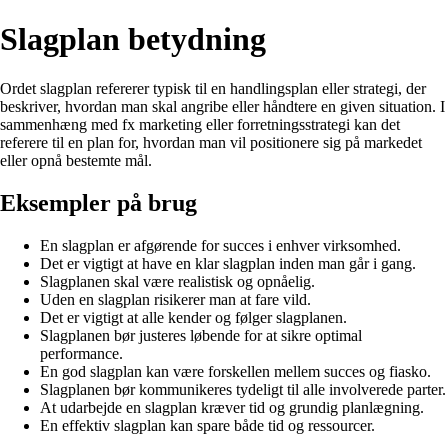
Slagplan betydning
Ordet slagplan refererer typisk til en handlingsplan eller strategi, der
beskriver, hvordan man skal angribe eller håndtere en given situation. I
sammenhæng med fx marketing eller forretningsstrategi kan det
referere til en plan for, hvordan man vil positionere sig på markedet
eller opnå bestemte mål.
Eksempler på brug
En slagplan er afgørende for succes i enhver virksomhed.
Det er vigtigt at have en klar slagplan inden man går i gang.
Slagplanen skal være realistisk og opnåelig.
Uden en slagplan risikerer man at fare vild.
Det er vigtigt at alle kender og følger slagplanen.
Slagplanen bør justeres løbende for at sikre optimal
performance.
En god slagplan kan være forskellen mellem succes og fiasko.
Slagplanen bør kommunikeres tydeligt til alle involverede parter.
At udarbejde en slagplan kræver tid og grundig planlægning.
En effektiv slagplan kan spare både tid og ressourcer.