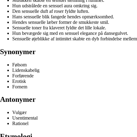
Musikken skabte en sensuel stemning i rummet.
Hun udstrålede en sensuel aura omkring sig.
Den sensuelle duft af roser fyldte luften.
Hans sensuelle blik fangede hendes opmærksomhed.
Hendes sensuelle læber former de smukkeste smil.
Sensuelle toner fra klaveret fyldte det lille lokale.
Hun bevægede sig med en sensuel elegance på dansegulvet.
Sensuelle øjeblikke af intimitet skabte en dyb forbindelse melle
Synonymer
Følsom
Lidenskabelig
Forførende
Erotisk
Fornem
Antonymer
Vulgær
Usentimental
Rationel
Etymologi