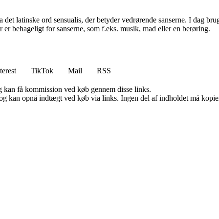
et latinske ord sensualis, der betyder vedrørende sanserne. I dag bruges
der er behageligt for sanserne, som f.eks. musik, mad eller en berøring.
terest
TikTok
Mail
RSS
, og kan få kommission ved køb gennem disse links.
og kan opnå indtægt ved køb via links. Ingen del af indholdet må kopiere