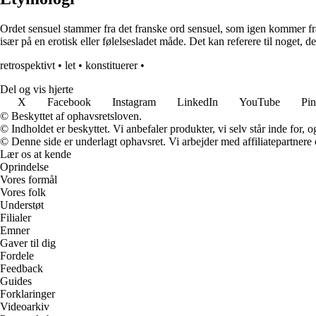
Ordet sensuel stammer fra det franske ord sensuel, som igen kommer fra d
især på en erotisk eller følelsesladet måde. Det kan referere til noget, 
retrospektivt
•
let
•
konstituerer
•
Del og vis hjerte
X
Facebook
Instagram
LinkedIn
YouTube
Pin
© Beskyttet af ophavsretsloven.
© Indholdet er beskyttet. Vi anbefaler produkter, vi selv står inde for
© Denne side er underlagt ophavsret. Vi arbejder med affiliatepartnere 
Lær os at kende
Oprindelse
Vores formål
Vores folk
Understøt
Filialer
Emner
Gaver til dig
Fordele
Feedback
Guides
Forklaringer
Videoarkiv