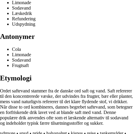
Limonade
Sodavand
Læskedrik
Refundering
Udspydning
Antonymer
Cola
Limonade
Sodavand
Frugtsaft
Etymologi
Ordet saftevand stammer fra de danske ord saft og vand. Saft refererer
til den koncentrerede væske, der udvindes fra frugter, bær eller planter,
mens vand naturligvis refererer til det klare flydende stof, vi drikker.
Når disse to ord kombineres, dannes begrebet saftevand, som betegner
en forfriskende drik lavet ved at blande saft med vand. Denne
populære drik anvendes ofte som et læskende alternativ til sodavand
og indeholder typisk færre tilsætningsstoffer og sukker.
ydmyge
•
spyd
•
pride
•
halvsnalret
•
kispus
•
rejse
•
tankemylder
•