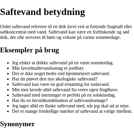
Saftevand betydning
Ordet saftevand refererer til en drik lavet ved at fortynde frugtsaft eller
saftkoncentrat med vand. Saftevand kan være en forfriskende og sød
drik, der ofte serveres til børn og voksne på varme sommerdage.
Eksempler på brug
Jeg elsker at drikke saftevand på en varm sommerdag.
Min favoritsaftevandssmag er jordbær.
Der er ikke noget bedre end hjemmelavet saftevand.
Har du prøvet den nye økologiske saftevand?
Saftevand kan være en god erstatning for sodavand.
Min mor lavede altid saftevand fra vores egen frugthave.
Saftevand med isterninger er perfekt på en solskinsdag.
Har du en favoritkombination af saftevandssmage?
Jeg tager altid en flaske saftevand med, når jeg skal ud at rejse.
Der er mange forskellige mærker af saftevand at vælge imellem.
Synonymer