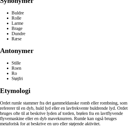
Synonymer
Buldre
Rolle
Larme
Brage
Dundre
Ræse
Antonymer
Stille
Roen
Ro
Støjfri
Etymologi
Ordet rumle stammer fra det gammeldanske romb eller rombning, som
refererer til en dyb, huld lyd eller en lavfrekvente buldrende lyd. Ordet
bruges ofte til at beskrive lyden af torden, brølen fra en lavtflyvende
flyvemaskine eller en dyb maveknurren. Rumle kan også bruges
metaforisk for at beskrive en uro eller støjende aktivitet.