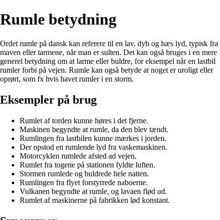
Rumle betydning
Ordet rumle på dansk kan referere til en lav, dyb og hæs lyd, typisk fra
maven eller tarmene, når man er sulten. Det kan også bruges i en mere
generel betydning om at larme eller buldre, for eksempel når en lastbil
rumler forbi på vejen. Rumle kan også betyde at noget er uroligt eller
oprørt, som fx hvis havet rumler i en storm.
Eksempler på brug
Rumlet af torden kunne høres i det fjerne.
Maskinen begyndte at rumle, da den blev tændt.
Rumlingen fra lastbilen kunne mærkes i jorden.
Der opstod en rumlende lyd fra vaskemaskinen.
Motorcyklen rumlede afsted ad vejen.
Rumlet fra togene på stationen fyldte luften.
Stormen rumlede og buldrede hele natten.
Rumlingen fra flyet forstyrrede naboerne.
Vulkanen begyndte at rumle, og lavaen flød ud.
Rumlet af maskinerne på fabrikken lød konstant.