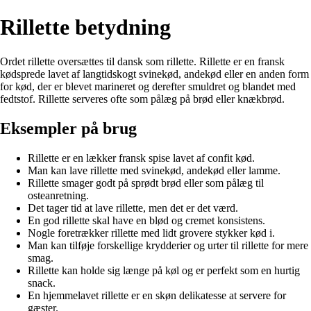
Rillette betydning
Ordet rillette oversættes til dansk som rillette. Rillette er en fransk
kødsprede lavet af langtidskogt svinekød, andekød eller en anden form
for kød, der er blevet marineret og derefter smuldret og blandet med
fedtstof. Rillette serveres ofte som pålæg på brød eller knækbrød.
Eksempler på brug
Rillette er en lækker fransk spise lavet af confit kød.
Man kan lave rillette med svinekød, andekød eller lamme.
Rillette smager godt på sprødt brød eller som pålæg til
osteanretning.
Det tager tid at lave rillette, men det er det værd.
En god rillette skal have en blød og cremet konsistens.
Nogle foretrækker rillette med lidt grovere stykker kød i.
Man kan tilføje forskellige krydderier og urter til rillette for mere
smag.
Rillette kan holde sig længe på køl og er perfekt som en hurtig
snack.
En hjemmelavet rillette er en skøn delikatesse at servere for
gæster.