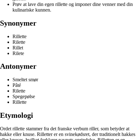
Prøv at lave din egen rillette og imponer dine venner med din
kulinariske kunnen.
Synonymer
Rillette
Rilette
Rillet
Rilete
Antonymer
Smeltet smør
Pâté
Rilette
Spegepølse
Rillette
Etymologi
Ordet rillette stammer fra det franske verbum riller, som betyder at
hakke eller knuse. Rilletter er en svinekødsret, der traditionelt hakkes
eller knuses, hvilket forklarer navnets oprindelse. Rilletten er en