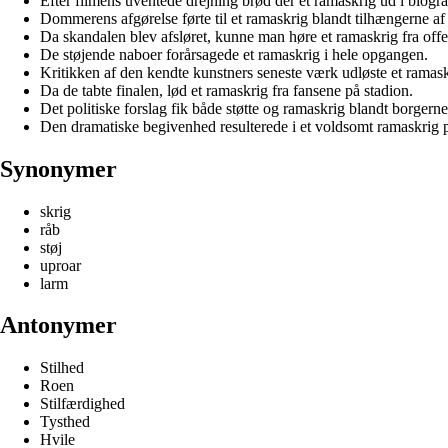
Efter filmens uventede drejning brød der et ramaskrig ud i biogra
Dommerens afgørelse førte til et ramaskrig blandt tilhængerne af
Da skandalen blev afsløret, kunne man høre et ramaskrig fra offe
De støjende naboer forårsagede et ramaskrig i hele opgangen.
Kritikken af den kendte kunstners seneste værk udløste et ramask
Da de tabte finalen, lød et ramaskrig fra fansene på stadion.
Det politiske forslag fik både støtte og ramaskrig blandt borgerne
Den dramatiske begivenhed resulterede i et voldsomt ramaskrig p
Synonymer
skrig
råb
støj
uproar
larm
Antonymer
Stilhed
Roen
Stilfærdighed
Tysthed
Hvile