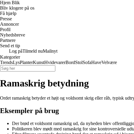
Hjem Blik
Bliv klogere på os
Få hjælp
Presse
Annoncer
Profil
Nyhedsbreve
Partnere
Send et tip
Log på
Tilmeld nu
Mailnyt
Kategorier
Trends
Lys
Planter
Kunst
Hvidevarer
Bord
Stol
Sofa
Have
Velvære
Ramaskrig betydning
Ordet ramaskrig betyder et højt og voldsomt skrig eller råb, typisk udtr
Eksempler på brug
Der brød et voldsomt ramaskrig ud, da nyheden blev offentliggjo
Politikeren blev mødt med ramaskrig for sine kontroversielle udta