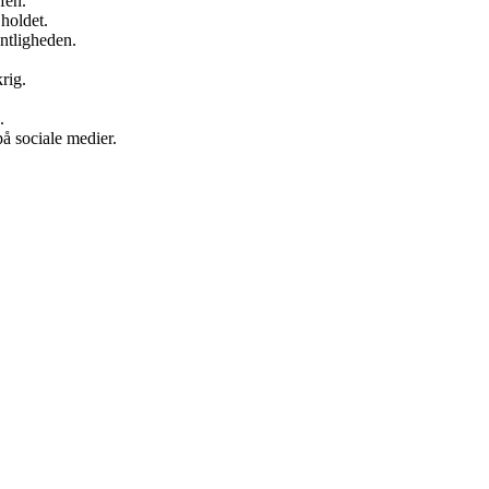
fen.
 holdet.
ntligheden.
rig.
.
å sociale medier.