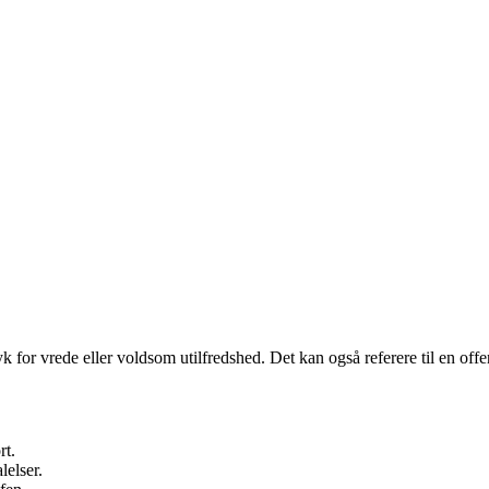
yk for vrede eller voldsom utilfredshed. Det kan også referere til en off
rt.
lelser.