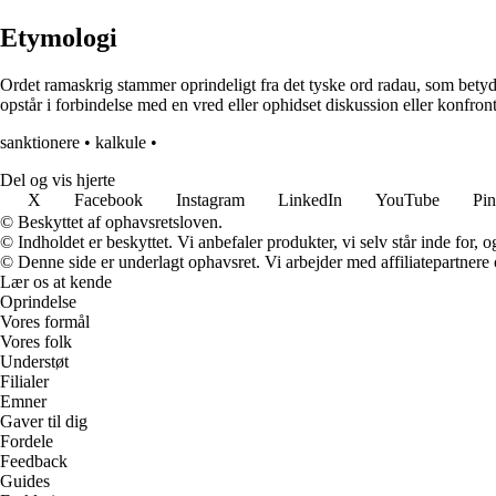
Etymologi
Ordet ramaskrig stammer oprindeligt fra det tyske ord radau, som betyder 
opstår i forbindelse med en vred eller ophidset diskussion eller konfronta
sanktionere
•
kalkule
•
Del og vis hjerte
X
Facebook
Instagram
LinkedIn
YouTube
Pin
© Beskyttet af ophavsretsloven.
© Indholdet er beskyttet. Vi anbefaler produkter, vi selv står inde for
© Denne side er underlagt ophavsret. Vi arbejder med affiliatepartnere 
Lær os at kende
Oprindelse
Vores formål
Vores folk
Understøt
Filialer
Emner
Gaver til dig
Fordele
Feedback
Guides