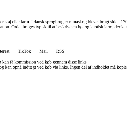
støj eller larm. I dansk sprogbrug er ramaskrig blevet brugt siden 1700-ta
tion. Ordet bruges typisk til at beskrive en høj og kaotisk larm, der kan 
terest
TikTok
Mail
RSS
, og kan få kommission ved køb gennem disse links.
og kan opnå indtægt ved køb via links. Ingen del af indholdet må kopiere