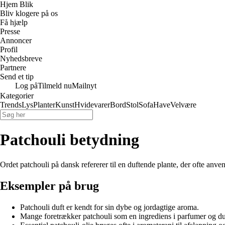
Hjem Blik
Bliv klogere på os
Få hjælp
Presse
Annoncer
Profil
Nyhedsbreve
Partnere
Send et tip
Log på
Tilmeld nu
Mailnyt
Kategorier
Trends
Lys
Planter
Kunst
Hvidevarer
Bord
Stol
Sofa
Have
Velvære
Patchouli betydning
Ordet patchouli på dansk refererer til en duftende plante, der ofte anve
Eksempler på brug
Patchouli duft er kendt for sin dybe og jordagtige aroma.
Mange foretrækker patchouli som en ingrediens i parfumer og du