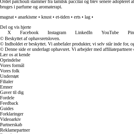
Ordet patchouli stammer fra tamilsk paccilai og blev senere adopteret af 
bruges i parfume og aromaterapi.
magnat
•
anarkisme
•
knust
•
et-tiden
•
erts
•
lag
•
Del og vis hjerte
X
Facebook
Instagram
LinkedIn
YouTube
Pin
© Beskyttet af ophavsretsloven.
© Indholdet er beskyttet. Vi anbefaler produkter, vi selv står inde for
© Denne side er underlagt ophavsret. Vi arbejder med affiliatepartnere 
Lær os at kende
Oprindelse
Vores formål
Vores folk
Understøt
Filialer
Emner
Gaver til dig
Fordele
Feedback
Guides
Forklaringer
Videoarkiv
Partnerskab
Reklamepartner