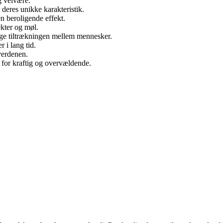
og velvære.
 deres unikke karakteristik.
n beroligende effekt.
ekter og møl.
øge tiltrækningen mellem mennesker.
 i lang tid.
verdenen.
 for kraftig og overvældende.