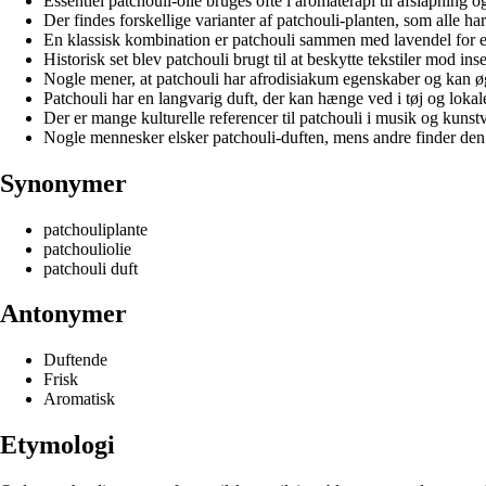
Essentiel patchouli-olie bruges ofte i aromaterapi til afslapning 
Der findes forskellige varianter af patchouli-planten, som alle har
En klassisk kombination er patchouli sammen med lavendel for e
Historisk set blev patchouli brugt til at beskytte tekstiler mod ins
Nogle mener, at patchouli har afrodisiakum egenskaber og kan 
Patchouli har en langvarig duft, der kan hænge ved i tøj og lokaler
Der er mange kulturelle referencer til patchouli i musik og kunst
Nogle mennesker elsker patchouli-duften, mens andre finder den
Synonymer
patchouliplante
patchouliolie
patchouli duft
Antonymer
Duftende
Frisk
Aromatisk
Etymologi