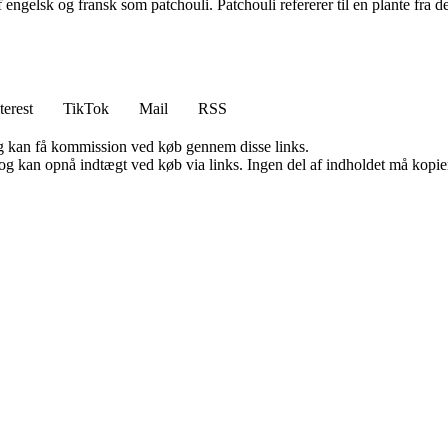
engelsk og fransk som patchouli. Patchouli refererer til en plante fra de
terest
TikTok
Mail
RSS
, og kan få kommission ved køb gennem disse links.
og kan opnå indtægt ved køb via links. Ingen del af indholdet må kopiere