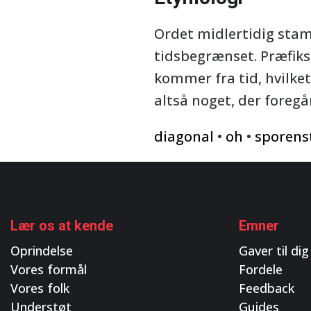
Ordet midlertidig stam
tidsbegrænset. Præfikse
kommer fra tid, hvilke
altså noget, der foregå
diagonal
•
oh
•
sporens
Lær os at kende
Emner
Oprindelse
Gaver til dig
Vores formål
Fordele
Vores folk
Feedback
Understøt
Guides