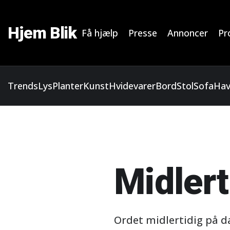
Hjem Blik
Få hjælp
Presse
Annoncer
Pro
Trends
Lys
Planter
Kunst
Hvidevarer
Bord
Stol
Sofa
Ha
Midlert
Ordet midlertidig på d