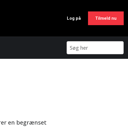
Log på
Tilmeld nu
arer en begrænset