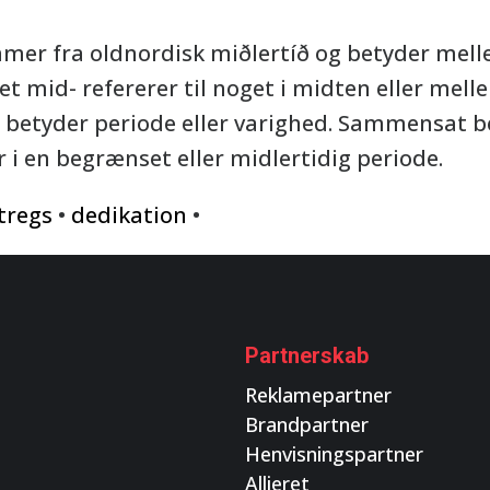
mer fra oldnordisk miðlertíð og betyder melle
t mid- refererer til noget i midten eller mell
t betyder periode eller varighed. Sammensat b
r i en begrænset eller midlertidig periode.
tregs
•
dedikation
•
Partnerskab
Reklamepartner
Brandpartner
Henvisningspartner
Allieret