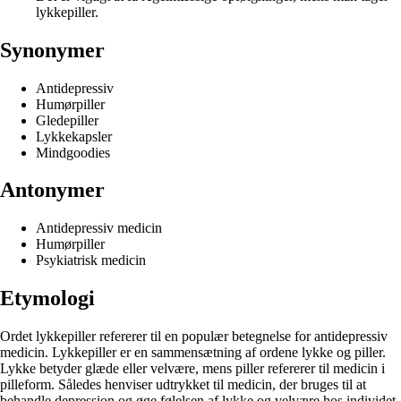
lykkepiller.
Synonymer
Antidepressiv
Humørpiller
Gledepiller
Lykkekapsler
Mindgoodies
Antonymer
Antidepressiv medicin
Humørpiller
Psykiatrisk medicin
Etymologi
Ordet lykkepiller refererer til en populær betegnelse for antidepressiv
medicin. Lykkepiller er en sammensætning af ordene lykke og piller.
Lykke betyder glæde eller velvære, mens piller refererer til medicin i
pilleform. Således henviser udtrykket til medicin, der bruges til at
behandle depression og øge følelsen af lykke og velvære hos individet.