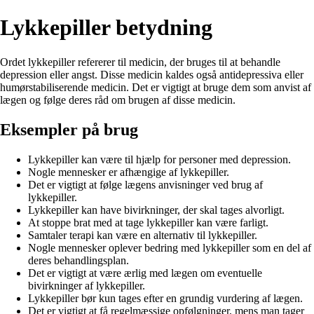
Lykkepiller betydning
Ordet lykkepiller refererer til medicin, der bruges til at behandle
depression eller angst. Disse medicin kaldes også antidepressiva eller
humørstabiliserende medicin. Det er vigtigt at bruge dem som anvist af
lægen og følge deres råd om brugen af ​​disse medicin.
Eksempler på brug
Lykkepiller kan være til hjælp for personer med depression.
Nogle mennesker er afhængige af lykkepiller.
Det er vigtigt at følge lægens anvisninger ved brug af
lykkepiller.
Lykkepiller kan have bivirkninger, der skal tages alvorligt.
At stoppe brat med at tage lykkepiller kan være farligt.
Samtaler terapi kan være en alternativ til lykkepiller.
Nogle mennesker oplever bedring med lykkepiller som en del af
deres behandlingsplan.
Det er vigtigt at være ærlig med lægen om eventuelle
bivirkninger af lykkepiller.
Lykkepiller bør kun tages efter en grundig vurdering af lægen.
Det er vigtigt at få regelmæssige opfølgninger, mens man tager