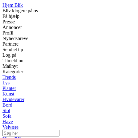
Hjem Blik
Bliv klogere på os
Få hjælp
Presse
Annoncer
Profil
Nyhedsbreve
Partnere
Send et tip
Log på
Tilmeld nu
Mailnyt
Kategorier
Trends
Lys
Planter
Kunst
Hvidevarer
Bord
Stol
Sofa
Have
Velvære