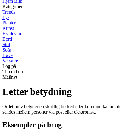
Hjem Blik
Kategorier
Trends
Lys
Planter
Kunst
Hvidevarer
Bord
Stol
Sofa
Have
Velvære
Log på
Tilmeld nu
Mailnyt
Letter betydning
Ordet brev betyder en skriftlig besked eller kommunikation, der
sendes mellem personer via post eller elektronisk.
Eksempler på brug