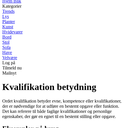
Hjem Blik
Kategorier
Trends
Lys
Planter
Kunst
Hvidevarer
Bord
Stol
Sofa
Have
Velvære
Log på
Tilmeld nu
Mailnyt
Kvalifikation betydning
Ordet kvalifikation betyder evne, kompetence eller kvalifikationer,
der er nødvendige for at udføre en bestemt opgave eller funktion.
Det kan referere til både faglige kvalifikationer og personlige
egenskaber, der gør en egnet til en bestemt stilling eller opgave.