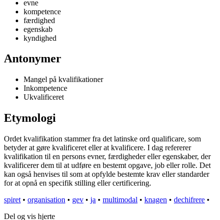
evne
kompetence
færdighed
egenskab
kyndighed
Antonymer
Mangel på kvalifikationer
Inkompetence
Ukvalificeret
Etymologi
Ordet kvalifikation stammer fra det latinske ord qualificare, som
betyder at gøre kvalificeret eller at kvalificere. I dag refererer
kvalifikation til en persons evner, færdigheder eller egenskaber, der
kvalificerer dem til at udføre en bestemt opgave, job eller rolle. Det
kan også henvises til som at opfylde bestemte krav eller standarder
for at opnå en specifik stilling eller certificering.
spiret
•
organisation
•
gev
•
ja
•
multimodal
•
knagen
•
dechifrere
•
Del og vis hjerte