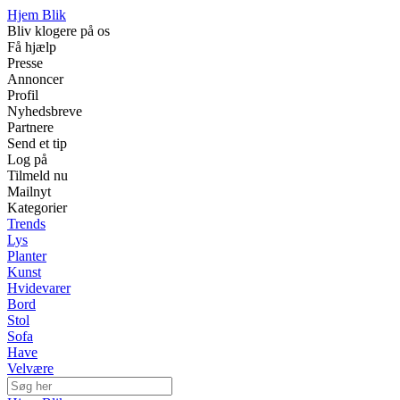
Hjem Blik
Bliv klogere på os
Få hjælp
Presse
Annoncer
Profil
Nyhedsbreve
Partnere
Send et tip
Log på
Tilmeld nu
Mailnyt
Kategorier
Trends
Lys
Planter
Kunst
Hvidevarer
Bord
Stol
Sofa
Have
Velvære