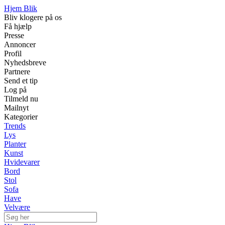
Hjem Blik
Bliv klogere på os
Få hjælp
Presse
Annoncer
Profil
Nyhedsbreve
Partnere
Send et tip
Log på
Tilmeld nu
Mailnyt
Kategorier
Trends
Lys
Planter
Kunst
Hvidevarer
Bord
Stol
Sofa
Have
Velvære