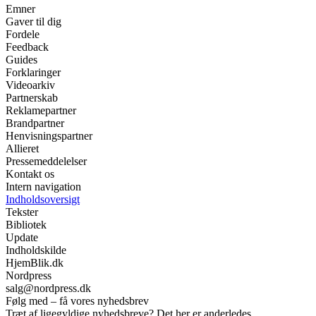
Emner
Gaver til dig
Fordele
Feedback
Guides
Forklaringer
Videoarkiv
Partnerskab
Reklamepartner
Brandpartner
Henvisningspartner
Allieret
Pressemeddelelser
Kontakt os
Intern navigation
Indholdsoversigt
Tekster
Bibliotek
Update
Indholdskilde
HjemBlik.dk
Nordpress
salg@nordpress.dk
Følg med – få vores nyhedsbrev
Træt af ligegyldige nyhedsbreve? Det her er anderledes.