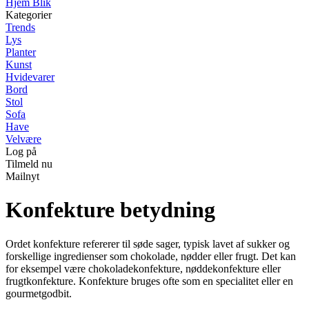
Hjem Blik
Kategorier
Trends
Lys
Planter
Kunst
Hvidevarer
Bord
Stol
Sofa
Have
Velvære
Log på
Tilmeld nu
Mailnyt
Konfekture betydning
Ordet konfekture refererer til søde sager, typisk lavet af sukker og
forskellige ingredienser som chokolade, nødder eller frugt. Det kan
for eksempel være chokoladekonfekture, nøddekonfekture eller
frugtkonfekture. Konfekture bruges ofte som en specialitet eller en
gourmetgodbit.