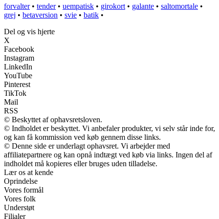
forvalter
•
tender
•
uempatisk
•
girokort
•
galante
•
saltomortale
•
grej
•
betaversion
•
svie
•
batik
•
Del og vis hjerte
X
Facebook
Instagram
LinkedIn
YouTube
Pinterest
TikTok
Mail
RSS
© Beskyttet af ophavsretsloven.
© Indholdet er beskyttet. Vi anbefaler produkter, vi selv står inde for,
og kan få kommission ved køb gennem disse links.
© Denne side er underlagt ophavsret. Vi arbejder med
affiliatepartnere og kan opnå indtægt ved køb via links. Ingen del af
indholdet må kopieres eller bruges uden tilladelse.
Lær os at kende
Oprindelse
Vores formål
Vores folk
Understøt
Filialer