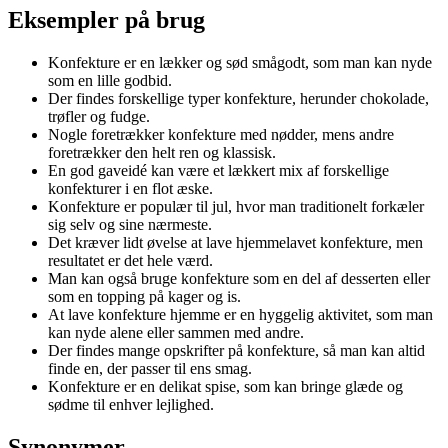
Eksempler på brug
Konfekture er en lækker og sød smågodt, som man kan nyde
som en lille godbid.
Der findes forskellige typer konfekture, herunder chokolade,
trøfler og fudge.
Nogle foretrækker konfekture med nødder, mens andre
foretrækker den helt ren og klassisk.
En god gaveidé kan være et lækkert mix af forskellige
konfekturer i en flot æske.
Konfekture er populær til jul, hvor man traditionelt forkæler
sig selv og sine nærmeste.
Det kræver lidt øvelse at lave hjemmelavet konfekture, men
resultatet er det hele værd.
Man kan også bruge konfekture som en del af desserten eller
som en topping på kager og is.
At lave konfekture hjemme er en hyggelig aktivitet, som man
kan nyde alene eller sammen med andre.
Der findes mange opskrifter på konfekture, så man kan altid
finde en, der passer til ens smag.
Konfekture er en delikat spise, som kan bringe glæde og
sødme til enhver lejlighed.
Synonymer