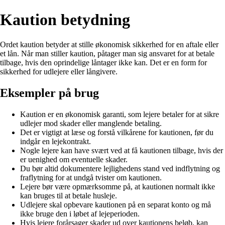
Kaution betydning
Ordet kaution betyder at stille økonomisk sikkerhed for en aftale eller
et lån. Når man stiller kaution, påtager man sig ansvaret for at betale
tilbage, hvis den oprindelige låntager ikke kan. Det er en form for
sikkerhed for udlejere eller långivere.
Eksempler på brug
Kaution er en økonomisk garanti, som lejere betaler for at sikre
udlejer mod skader eller manglende betaling.
Det er vigtigt at læse og forstå vilkårene for kautionen, før du
indgår en lejekontrakt.
Nogle lejere kan have svært ved at få kautionen tilbage, hvis der
er uenighed om eventuelle skader.
Du bør altid dokumentere lejlighedens stand ved indflytning og
fraflytning for at undgå tvister om kautionen.
Lejere bør være opmærksomme på, at kautionen normalt ikke
kan bruges til at betale husleje.
Udlejere skal opbevare kautionen på en separat konto og må
ikke bruge den i løbet af lejeperioden.
Hvis lejere forårsager skader ud over kautionens beløb, kan