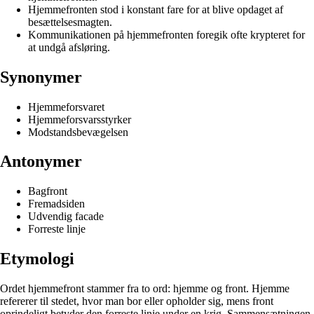
Hjemmefronten stod i konstant fare for at blive opdaget af
besættelsesmagten.
Kommunikationen på hjemmefronten foregik ofte krypteret for
at undgå afsløring.
Synonymer
Hjemmeforsvaret
Hjemmeforsvarsstyrker
Modstandsbevægelsen
Antonymer
Bagfront
Fremadsiden
Udvendig facade
Forreste linje
Etymologi
Ordet hjemmefront stammer fra to ord: hjemme og front. Hjemme
refererer til stedet, hvor man bor eller opholder sig, mens front
oprindeligt betyder den forreste linje under en krig. Sammensætningen