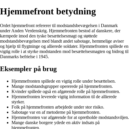
Hjemmefront betydning
Ordet hjemmefront refererer til modstandsbevægelsen i Danmark
under Anden Verdenskrig. Hjemmefronten bestod af danskere, der
kæmpede imod den tyske besættelsesmagt og støttede
modstandsbevægelsen med blandt andet sabotage, hemmelige aviser
og hjælp til flygtninge og allierede soldater. Hjemmefronten spillede en
vigtig rolle i at styrke modstanden mod besættelsesmagten og bidrog til
Danmarks befrielse i 1945.
Eksempler på brug
Hjemmefronten spillede en vigtig rolle under besættelsen.
Mange modstandsgrupper opererede på hjemmefronten.
Kvinder spillede også en afgørende rolle på hjemmefronten.
Hjemmefronten leverede vigtig information til de allierede
styrker.
Folk på hjemmefronten arbejdede under stor risiko.
Sabotage var en af metoderne på hjemmefronten.
Hjemmefronten var afgørende for at opretholde modstandsviljen.
Mange danske borgere ydede en aktiv indsats på
hjemmefronten.