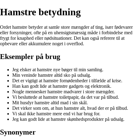
Hamstre betydning
Ordet hamstre betyder at samle store mængder af ting, især fødevarer
eller forsyninger, ofte på en uhensigtsmæssig måde i forbindelse med
frygt for knaphed eller nødsituationer. Det kan også referere til at
opbevare eller akkumulere noget i overflod.
Eksempler på brug
Jeg elsker at hamstre nye bøger til min samling.
Min veninde hamstre altid sko på udsalg.
Det er vigtigt at hamstre fornødenheder i tilfælde af krise.
Han kan godt lide at hamstre gadgets og elektronik.
Nogle mennesker hamstre madvarer i store mængder.
Vi besluttede at hamstre toiletpapir, da det var på tilbud.
Mit husdyr hamstre altid mad i sin skål.
Det virker som om, at hun hamstre alt, hvad der er på tilbud.
Vi skal ikke hamstre mere end vi har brug for.
Jeg kan godt lide at hamstre skønhedsprodukter på udsalg.
Synonymer