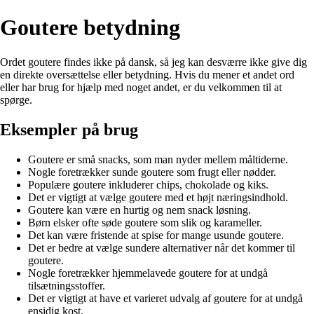
Goutere betydning
Ordet goutere findes ikke på dansk, så jeg kan desværre ikke give dig
en direkte oversættelse eller betydning. Hvis du mener et andet ord
eller har brug for hjælp med noget andet, er du velkommen til at
spørge.
Eksempler på brug
Goutere er små snacks, som man nyder mellem måltiderne.
Nogle foretrækker sunde goutere som frugt eller nødder.
Populære goutere inkluderer chips, chokolade og kiks.
Det er vigtigt at vælge goutere med et højt næringsindhold.
Goutere kan være en hurtig og nem snack løsning.
Børn elsker ofte søde goutere som slik og karameller.
Det kan være fristende at spise for mange usunde goutere.
Det er bedre at vælge sundere alternativer når det kommer til
goutere.
Nogle foretrækker hjemmelavede goutere for at undgå
tilsætningsstoffer.
Det er vigtigt at have et varieret udvalg af goutere for at undgå
ensidig kost.