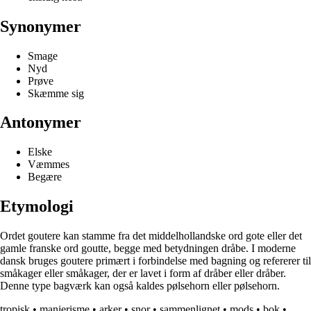
Synonymer
Smage
Nyd
Prøve
Skæmme sig
Antonymer
Elske
Væmmes
Begære
Etymologi
Ordet goutere kan stamme fra det middelhollandske ord gote eller det
gamle franske ord goutte, begge med betydningen dråbe. I moderne
dansk bruges goutere primært i forbindelse med bagning og refererer til
småkager eller småkager, der er lavet i form af dråber eller dråber.
Denne type bagværk kan også kaldes pølsehorn eller pølsehorn.
tropisk
•
manierisme
•
arker
•
snor
•
sammenlignet
•
mods
•
bok
•