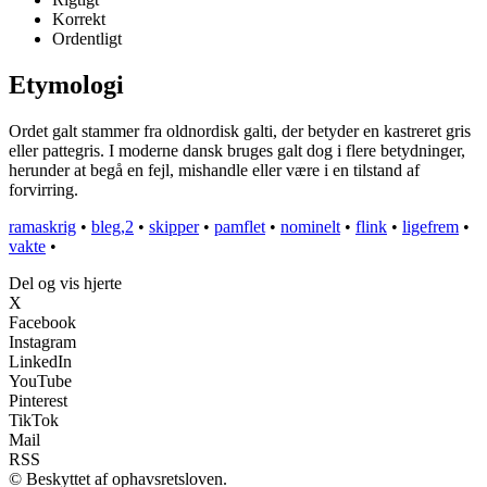
Korrekt
Ordentligt
Etymologi
Ordet galt stammer fra oldnordisk galti, der betyder en kastreret gris
eller pattegris. I moderne dansk bruges galt dog i flere betydninger,
herunder at begå en fejl, mishandle eller være i en tilstand af
forvirring.
ramaskrig
•
bleg,2
•
skipper
•
pamflet
•
nominelt
•
flink
•
ligefrem
•
vakte
•
Del og vis hjerte
X
Facebook
Instagram
LinkedIn
YouTube
Pinterest
TikTok
Mail
RSS
© Beskyttet af ophavsretsloven.