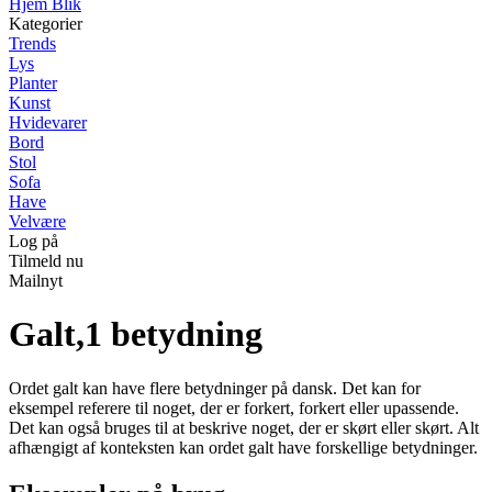
Hjem Blik
Kategorier
Trends
Lys
Planter
Kunst
Hvidevarer
Bord
Stol
Sofa
Have
Velvære
Log på
Tilmeld nu
Mailnyt
Galt,1 betydning
Ordet galt kan have flere betydninger på dansk. Det kan for
eksempel referere til noget, der er forkert, forkert eller upassende.
Det kan også bruges til at beskrive noget, der er skørt eller skørt. Alt
afhængigt af konteksten kan ordet galt have forskellige betydninger.