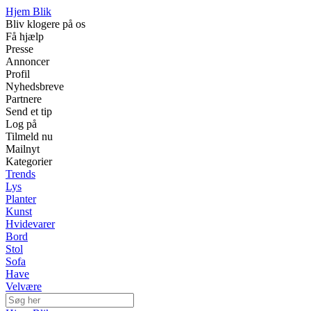
Hjem Blik
Bliv klogere på os
Få hjælp
Presse
Annoncer
Profil
Nyhedsbreve
Partnere
Send et tip
Log på
Tilmeld nu
Mailnyt
Kategorier
Trends
Lys
Planter
Kunst
Hvidevarer
Bord
Stol
Sofa
Have
Velvære