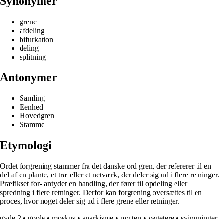
Synonymer
grene
afdeling
bifurkation
deling
splitning
Antonymer
Samling
Eenhed
Hovedgren
Stamme
Etymologi
Ordet forgrening stammer fra det danske ord gren, der refererer til en
del af en plante, et træ eller et netværk, der deler sig ud i flere retninger.
Præfikset for- antyder en handling, der fører til opdeling eller
spredning i flere retninger. Derfor kan forgrening oversættes til en
proces, hvor noget deler sig ud i flere grene eller retninger.
gyde,2
•
gople
•
moskus
•
anarkisme
•
pynten
•
vegetere
•
svingninger