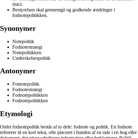
risici.
Bestyrelsen skal gennemgå og godkende ændringer i
fodnotepolitikken.
Synonymer
Notepolitik
Fodnotestrategi
Notepolitikken
Underskelsespolitik
Antonymer
Fotnotepolitik
Fodnotestrategi
Fodnotepolitikken
Fodnotepolitikken
Etymologi
Ordet fodnotepolitik består af to dele: fodnote og politik. En fodnote
refererer til en kort tekst, ofte placeret i bunden af en side i en bog eller
dokument, der giver yderligere information eller forklaringer. Politik