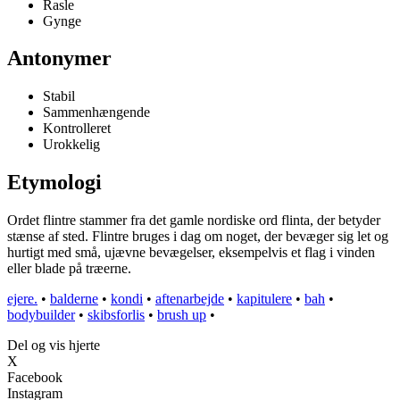
Rasle
Gynge
Antonymer
Stabil
Sammenhængende
Kontrolleret
Urokkelig
Etymologi
Ordet flintre stammer fra det gamle nordiske ord flinta, der betyder
stænse af sted. Flintre bruges i dag om noget, der bevæger sig let og
hurtigt med små, ujævne bevægelser, eksempelvis et flag i vinden
eller blade på træerne.
ejere.
•
balderne
•
kondi
•
aftenarbejde
•
kapitulere
•
bah
•
bodybuilder
•
skibsforlis
•
brush up
•
Del og vis hjerte
X
Facebook
Instagram