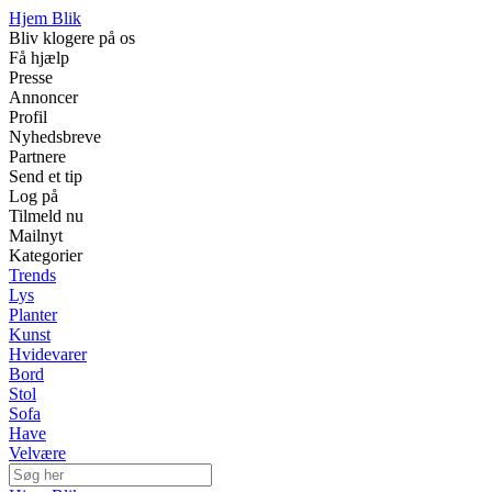
Hjem Blik
Bliv klogere på os
Få hjælp
Presse
Annoncer
Profil
Nyhedsbreve
Partnere
Send et tip
Log på
Tilmeld nu
Mailnyt
Kategorier
Trends
Lys
Planter
Kunst
Hvidevarer
Bord
Stol
Sofa
Have
Velvære