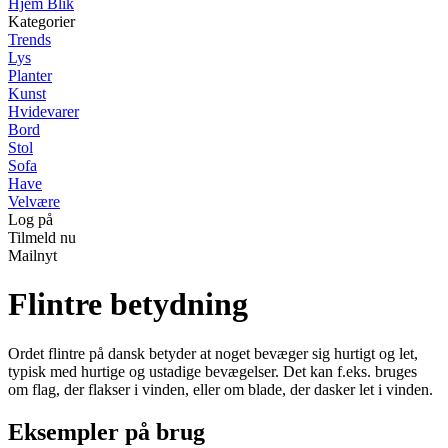
Hjem Blik
Kategorier
Trends
Lys
Planter
Kunst
Hvidevarer
Bord
Stol
Sofa
Have
Velvære
Log på
Tilmeld nu
Mailnyt
Flintre betydning
Ordet flintre på dansk betyder at noget bevæger sig hurtigt og let,
typisk med hurtige og ustadige bevægelser. Det kan f.eks. bruges
om flag, der flakser i vinden, eller om blade, der dasker let i vinden.
Eksempler på brug