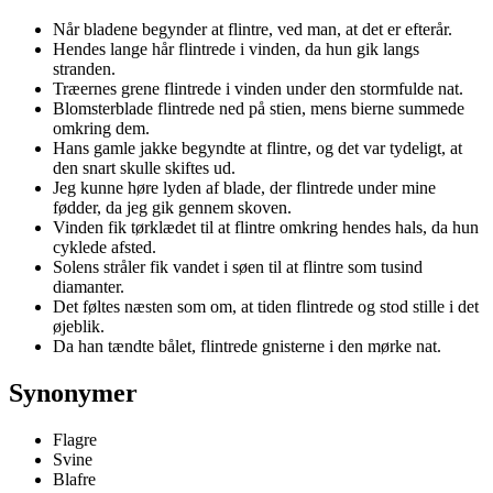
Når bladene begynder at flintre, ved man, at det er efterår.
Hendes lange hår flintrede i vinden, da hun gik langs
stranden.
Træernes grene flintrede i vinden under den stormfulde nat.
Blomsterblade flintrede ned på stien, mens bierne summede
omkring dem.
Hans gamle jakke begyndte at flintre, og det var tydeligt, at
den snart skulle skiftes ud.
Jeg kunne høre lyden af blade, der flintrede under mine
fødder, da jeg gik gennem skoven.
Vinden fik tørklædet til at flintre omkring hendes hals, da hun
cyklede afsted.
Solens stråler fik vandet i søen til at flintre som tusind
diamanter.
Det føltes næsten som om, at tiden flintrede og stod stille i det
øjeblik.
Da han tændte bålet, flintrede gnisterne i den mørke nat.
Synonymer
Flagre
Svine
Blafre