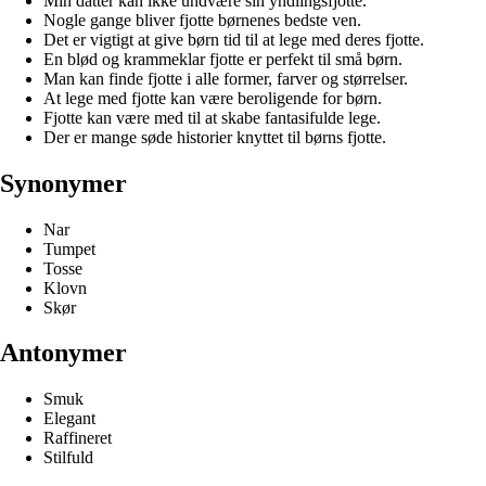
Min datter kan ikke undvære sin yndlingsfjotte.
Nogle gange bliver fjotte børnenes bedste ven.
Det er vigtigt at give børn tid til at lege med deres fjotte.
En blød og krammeklar fjotte er perfekt til små børn.
Man kan finde fjotte i alle former, farver og størrelser.
At lege med fjotte kan være beroligende for børn.
Fjotte kan være med til at skabe fantasifulde lege.
Der er mange søde historier knyttet til børns fjotte.
Synonymer
Nar
Tumpet
Tosse
Klovn
Skør
Antonymer
Smuk
Elegant
Raffineret
Stilfuld