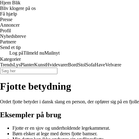
Hjem Blik
Bliv klogere på os
Få hjælp
Presse
Annoncer
Profil
Nyhedsbreve
Partnere
Send et tip
Log på
Tilmeld nu
Mailnyt
Kategorier
Trends
Lys
Planter
Kunst
Hvidevarer
Bord
Stol
Sofa
Have
Velvære
Fjotte betydning
Ordet fjotte betyder i dansk slang en person, der opfører sig på en fjollet
Eksempler på brug
Fjotte er en sjov og underholdende legekammerat.
Børn elsker at lege med deres fjotte bamser.