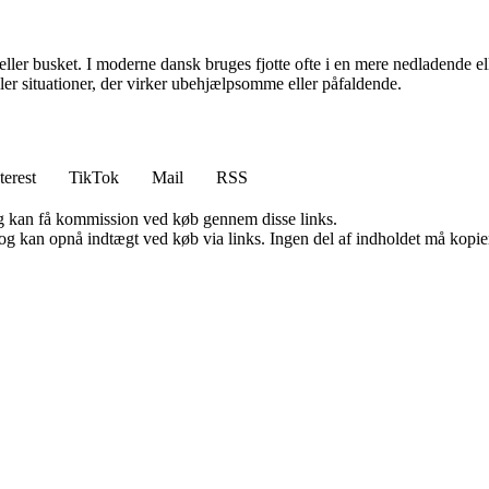
eller busket. I moderne dansk bruges fjotte ofte i en mere nedladende ell
ller situationer, der virker ubehjælpsomme eller påfaldende.
terest
TikTok
Mail
RSS
, og kan få kommission ved køb gennem disse links.
og kan opnå indtægt ved køb via links. Ingen del af indholdet må kopiere