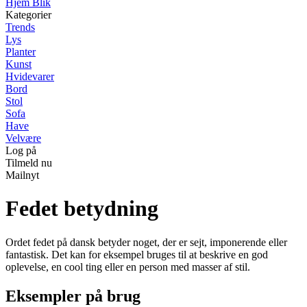
Hjem Blik
Kategorier
Trends
Lys
Planter
Kunst
Hvidevarer
Bord
Stol
Sofa
Have
Velvære
Log på
Tilmeld nu
Mailnyt
Fedet betydning
Ordet fedet på dansk betyder noget, der er sejt, imponerende eller
fantastisk. Det kan for eksempel bruges til at beskrive en god
oplevelse, en cool ting eller en person med masser af stil.
Eksempler på brug