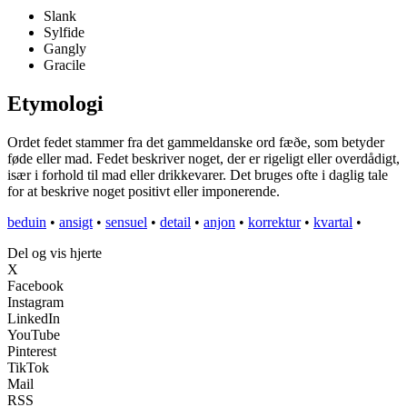
Slank
Sylfide
Gangly
Gracile
Etymologi
Ordet fedet stammer fra det gammeldanske ord fæðe, som betyder
føde eller mad. Fedet beskriver noget, der er rigeligt eller overdådigt,
især i forhold til mad eller drikkevarer. Det bruges ofte i daglig tale
for at beskrive noget positivt eller imponerende.
beduin
•
ansigt
•
sensuel
•
detail
•
anjon
•
korrektur
•
kvartal
•
Del og vis hjerte
X
Facebook
Instagram
LinkedIn
YouTube
Pinterest
TikTok
Mail
RSS