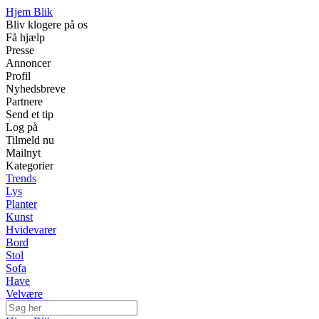
Hjem Blik
Bliv klogere på os
Få hjælp
Presse
Annoncer
Profil
Nyhedsbreve
Partnere
Send et tip
Log på
Tilmeld nu
Mailnyt
Kategorier
Trends
Lys
Planter
Kunst
Hvidevarer
Bord
Stol
Sofa
Have
Velvære