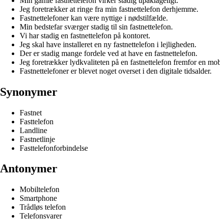
Min gamle fastnettelefon virker stadig upåklageligt.
Jeg foretrækker at ringe fra min fastnettelefon derhjemme.
Fastnettelefoner kan være nyttige i nødstilfælde.
Min bedstefar sværger stadig til sin fastnettelefon.
Vi har stadig en fastnettelefon på kontoret.
Jeg skal have installeret en ny fastnettelefon i lejligheden.
Der er stadig mange fordele ved at have en fastnettelefon.
Jeg foretrækker lydkvaliteten på en fastnettelefon fremfor en mob
Fastnettelefoner er blevet noget overset i den digitale tidsalder.
Synonymer
Fastnet
Fasttelefon
Landline
Fastnetlinje
Fasttelefonforbindelse
Antonymer
Mobiltelefon
Smartphone
Trådløs telefon
Telefonsvarer