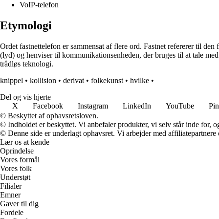
VoIP-telefon
Etymologi
Ordet fastnettelefon er sammensat af flere ord. Fastnet refererer til den 
(lyd) og henviser til kommunikationsenheden, der bruges til at tale med a
trådløs teknologi.
knippel
•
kollision
•
derivat
•
folkekunst
•
hvilke
•
Del og vis hjerte
X
Facebook
Instagram
LinkedIn
YouTube
Pin
© Beskyttet af ophavsretsloven.
© Indholdet er beskyttet. Vi anbefaler produkter, vi selv står inde for
© Denne side er underlagt ophavsret. Vi arbejder med affiliatepartnere 
Lær os at kende
Oprindelse
Vores formål
Vores folk
Understøt
Filialer
Emner
Gaver til dig
Fordele