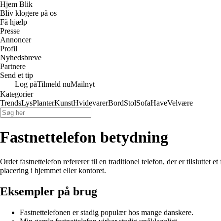
Hjem Blik
Bliv klogere på os
Få hjælp
Presse
Annoncer
Profil
Nyhedsbreve
Partnere
Send et tip
Log på
Tilmeld nu
Mailnyt
Kategorier
Trends
Lys
Planter
Kunst
Hvidevarer
Bord
Stol
Sofa
Have
Velvære
Fastnettelefon betydning
Ordet fastnettelefon refererer til en traditionel telefon, der er tilsluttet
placering i hjemmet eller kontoret.
Eksempler på brug
Fastnettelefonen er stadig populær hos mange danskere.