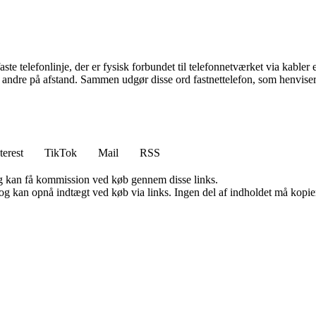
faste telefonlinje, der er fysisk forbundet til telefonnetværket via kabler
ndre på afstand. Sammen udgør disse ord fastnettelefon, som henviser til 
terest
TikTok
Mail
RSS
, og kan få kommission ved køb gennem disse links.
og kan opnå indtægt ved køb via links. Ingen del af indholdet må kopiere