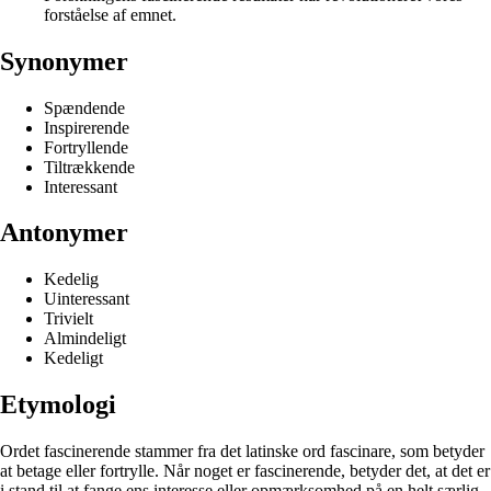
forståelse af emnet.
Synonymer
Spændende
Inspirerende
Fortryllende
Tiltrækkende
Interessant
Antonymer
Kedelig
Uinteressant
Trivielt
Almindeligt
Kedeligt
Etymologi
Ordet fascinerende stammer fra det latinske ord fascinare, som betyder
at betage eller fortrylle. Når noget er fascinerende, betyder det, at det er
i stand til at fange ens interesse eller opmærksomhed på en helt særlig