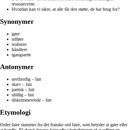
ressourcerne.
Hvordan kan vi sikre, at alle får den støtte, de har brug for?
Synonymer
gøre
udføre
realisere
håndtere
igangsætte
Antonymer
uretfærdig – fair
skæv – fair
partisk – fair
ubillig – fair
diskriminerende – fair
Etymologi
Ordet faire stammer fra det franske ord faire, som betyder at gøre eller
at handle. På dansk bruges faire ofte i betydningen af at udføre en