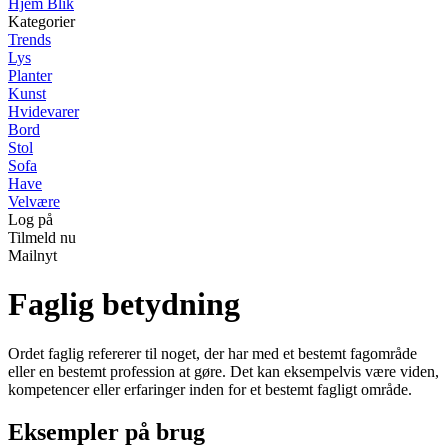
Hjem Blik
Kategorier
Trends
Lys
Planter
Kunst
Hvidevarer
Bord
Stol
Sofa
Have
Velvære
Log på
Tilmeld nu
Mailnyt
Faglig betydning
Ordet faglig refererer til noget, der har med et bestemt fagområde
eller en bestemt profession at gøre. Det kan eksempelvis være viden,
kompetencer eller erfaringer inden for et bestemt fagligt område.
Eksempler på brug