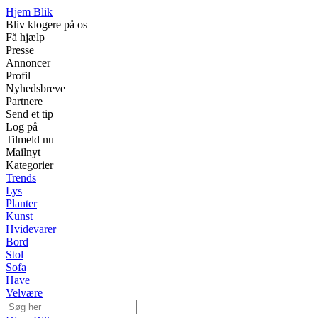
Hjem Blik
Bliv klogere på os
Få hjælp
Presse
Annoncer
Profil
Nyhedsbreve
Partnere
Send et tip
Log på
Tilmeld nu
Mailnyt
Kategorier
Trends
Lys
Planter
Kunst
Hvidevarer
Bord
Stol
Sofa
Have
Velvære