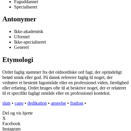
Faguddannet
Specialiseret
Antonymer
Ikke-akademisk
Uformel
Ikke-specialiseret
Generel
Etymologi
Ordet faglig stammer fra det oldnordiske ord fagr, der oprindeligt
betød smuk eller god. På dansk refererer faglig til noget, der
vedrører et bestemt fagområde eller en professionel viden, færdighed
eller erfaring. Ordet bruges ofte til at beskrive noget, der er relateret
til et specifikt fagligt område eller en professionel kontekst.
sluts
•
capo
•
dedikation
•
anseelse
•
fradrag
•
Del og vis hjerte
X
Facebook
Instagram