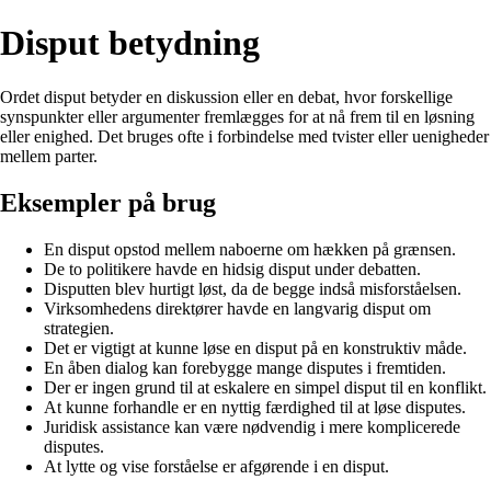
Disput betydning
Ordet disput betyder en diskussion eller en debat, hvor forskellige
synspunkter eller argumenter fremlægges for at nå frem til en løsning
eller enighed. Det bruges ofte i forbindelse med tvister eller uenigheder
mellem parter.
Eksempler på brug
En disput opstod mellem naboerne om hækken på grænsen.
De to politikere havde en hidsig disput under debatten.
Disputten blev hurtigt løst, da de begge indså misforståelsen.
Virksomhedens direktører havde en langvarig disput om
strategien.
Det er vigtigt at kunne løse en disput på en konstruktiv måde.
En åben dialog kan forebygge mange disputes i fremtiden.
Der er ingen grund til at eskalere en simpel disput til en konflikt.
At kunne forhandle er en nyttig færdighed til at løse disputes.
Juridisk assistance kan være nødvendig i mere komplicerede
disputes.
At lytte og vise forståelse er afgørende i en disput.