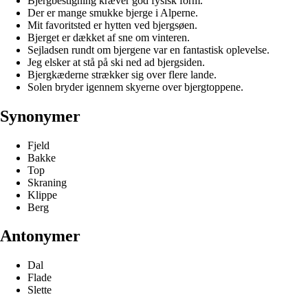
Bjergbestigning kræver god fysisk form.
Der er mange smukke bjerge i Alperne.
Mit favoritsted er hytten ved bjergsøen.
Bjerget er dækket af sne om vinteren.
Sejladsen rundt om bjergene var en fantastisk oplevelse.
Jeg elsker at stå på ski ned ad bjergsiden.
Bjergkæderne strækker sig over flere lande.
Solen bryder igennem skyerne over bjergtoppene.
Synonymer
Fjeld
Bakke
Top
Skraning
Klippe
Berg
Antonymer
Dal
Flade
Slette