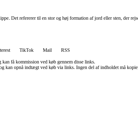
ppe. Det refererer til en stor og høj formation af jord eller sten, der r
terest
TikTok
Mail
RSS
, og kan få kommission ved køb gennem disse links.
og kan opnå indtægt ved køb via links. Ingen del af indholdet må kopiere