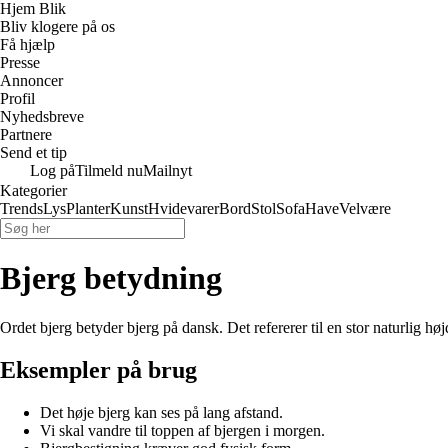
Hjem Blik
Bliv klogere på os
Få hjælp
Presse
Annoncer
Profil
Nyhedsbreve
Partnere
Send et tip
Log på
Tilmeld nu
Mailnyt
Kategorier
Trends
Lys
Planter
Kunst
Hvidevarer
Bord
Stol
Sofa
Have
Velvære
Bjerg betydning
Ordet bjerg betyder bjerg på dansk. Det refererer til en stor naturlig hø
Eksempler på brug
Det høje bjerg kan ses på lang afstand.
Vi skal vandre til toppen af bjergen i morgen.