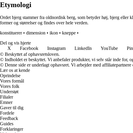
Etymologi
Ordet bjerg stammer fra oldnordisk berg, som betyder høj, bjerg eller kli
former og størrelser og findes over hele verden.
konstituerer
•
dimension
•
ikon
•
kneppe
•
Del og vis hjerte
X
Facebook
Instagram
LinkedIn
YouTube
Pin
© Beskyttet af ophavsretsloven.
© Indholdet er beskyttet. Vi anbefaler produkter, vi selv står inde for
© Denne side er underlagt ophavsret. Vi arbejder med affiliatepartnere 
Lær os at kende
Oprindelse
Vores formål
Vores folk
Understøt
Filialer
Emner
Gaver til dig
Fordele
Feedback
Guides
Forklaringer