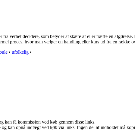
ra verbet decīdere, som betyder at skære af eller træffe en afgørelse. 
ormel proces, hvor man vælger en handling eller kurs ud fra en række ov
ibule
•
ufolkelig
•
r, og kan få kommission ved køb gennem disse links.
 og kan opnå indtægt ved køb via links. Ingen del af indholdet må kopier