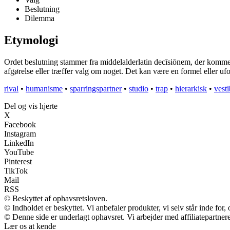
Beslutning
Dilemma
Etymologi
Ordet beslutning stammer fra middelalderlatin decīsiōnem, der kommer f
afgørelse eller træffer valg om noget. Det kan være en formel eller uf
rival
•
humanisme
•
sparringspartner
•
studio
•
trap
•
hierarkisk
•
vest
Del og vis hjerte
X
Facebook
Instagram
LinkedIn
YouTube
Pinterest
TikTok
Mail
RSS
© Beskyttet af ophavsretsloven.
© Indholdet er beskyttet. Vi anbefaler produkter, vi selv står inde fo
© Denne side er underlagt ophavsret. Vi arbejder med affiliatepartnere
Lær os at kende