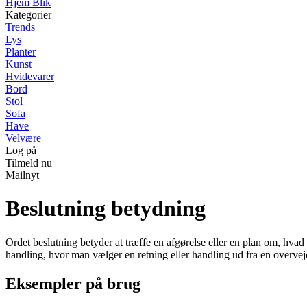
Hjem Blik
Kategorier
Trends
Lys
Planter
Kunst
Hvidevarer
Bord
Stol
Sofa
Have
Velvære
Log på
Tilmeld nu
Mailnyt
Beslutning betydning
Ordet beslutning betyder at træffe en afgørelse eller en plan om, hvad ma
handling, hvor man vælger en retning eller handling ud fra en overvej
Eksempler på brug