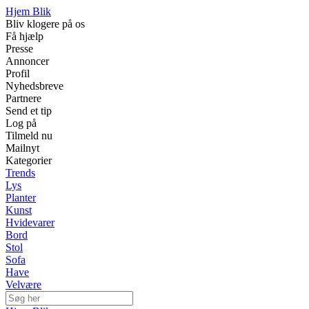
Hjem Blik
Bliv klogere på os
Få hjælp
Presse
Annoncer
Profil
Nyhedsbreve
Partnere
Send et tip
Log på
Tilmeld nu
Mailnyt
Kategorier
Trends
Lys
Planter
Kunst
Hvidevarer
Bord
Stol
Sofa
Have
Velvære