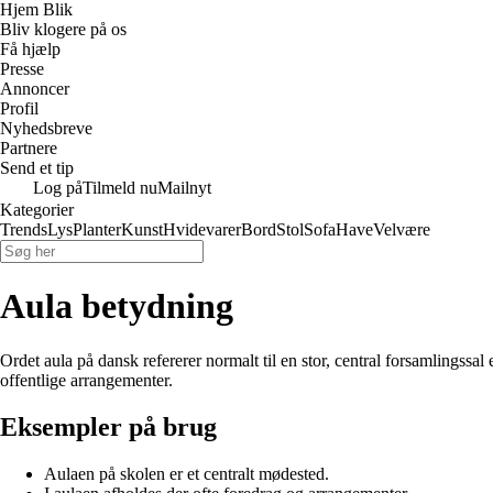
Hjem Blik
Bliv klogere på os
Få hjælp
Presse
Annoncer
Profil
Nyhedsbreve
Partnere
Send et tip
Log på
Tilmeld nu
Mailnyt
Kategorier
Trends
Lys
Planter
Kunst
Hvidevarer
Bord
Stol
Sofa
Have
Velvære
Aula betydning
Ordet aula på dansk refererer normalt til en stor, central forsamlingssal
offentlige arrangementer.
Eksempler på brug
Aulaen på skolen er et centralt mødested.