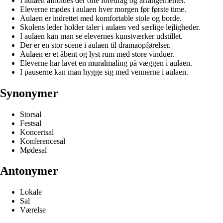
I aulaen afholdes der ofte foredrag og arrangementer.
Eleverne mødes i aulaen hver morgen før første time.
Aulaen er indrettet med komfortable stole og borde.
Skolens leder holder taler i aulaen ved særlige lejligheder.
I aulaen kan man se elevernes kunstværker udstillet.
Der er en stor scene i aulaen til dramaopførelser.
Aulaen er et åbent og lyst rum med store vinduer.
Eleverne har lavet en muralmaling på væggen i aulaen.
I pauserne kan man hygge sig med vennerne i aulaen.
Synonymer
Storsal
Festsal
Koncertsal
Konferencesal
Mødesal
Antonymer
Lokale
Sal
Værelse