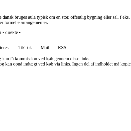
 dansk bruges aula typisk om en stor, offentlig bygning eller sal, f.eks. 
ller formelle arrangementer.
n
•
direkte
•
terest
TikTok
Mail
RSS
, og kan få kommission ved køb gennem disse links.
og kan opnå indtægt ved køb via links. Ingen del af indholdet må kopiere