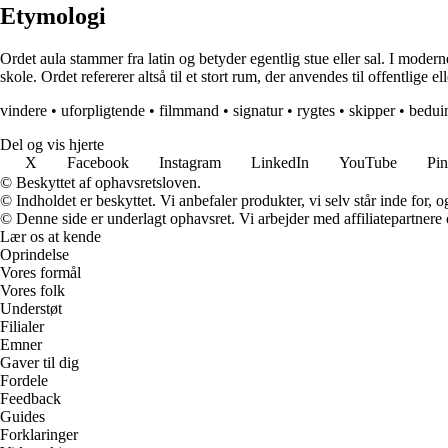
Etymologi
Ordet aula stammer fra latin og betyder egentlig stue eller sal. I moderne
skole. Ordet refererer altså til et stort rum, der anvendes til offentlige e
vindere
•
uforpligtende
•
filmmand
•
signatur
•
rygtes
•
skipper
•
bedui
Del og vis hjerte
X
Facebook
Instagram
LinkedIn
YouTube
Pin
© Beskyttet af ophavsretsloven.
© Indholdet er beskyttet. Vi anbefaler produkter, vi selv står inde for
© Denne side er underlagt ophavsret. Vi arbejder med affiliatepartnere 
Lær os at kende
Oprindelse
Vores formål
Vores folk
Understøt
Filialer
Emner
Gaver til dig
Fordele
Feedback
Guides
Forklaringer