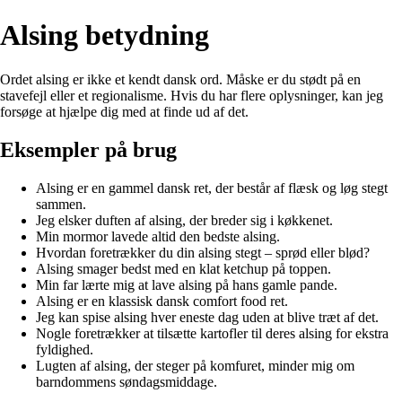
Alsing betydning
Ordet alsing er ikke et kendt dansk ord. Måske er du stødt på en
stavefejl eller et regionalisme. Hvis du har flere oplysninger, kan jeg
forsøge at hjælpe dig med at finde ud af det.
Eksempler på brug
Alsing er en gammel dansk ret, der består af flæsk og løg stegt
sammen.
Jeg elsker duften af alsing, der breder sig i køkkenet.
Min mormor lavede altid den bedste alsing.
Hvordan foretrækker du din alsing stegt – sprød eller blød?
Alsing smager bedst med en klat ketchup på toppen.
Min far lærte mig at lave alsing på hans gamle pande.
Alsing er en klassisk dansk comfort food ret.
Jeg kan spise alsing hver eneste dag uden at blive træt af det.
Nogle foretrækker at tilsætte kartofler til deres alsing for ekstra
fyldighed.
Lugten af alsing, der steger på komfuret, minder mig om
barndommens søndagsmiddage.