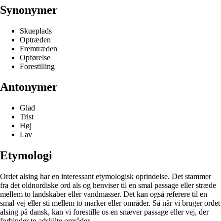
Synonymer
Skueplads
Optræden
Fremtræden
Opførelse
Forestilling
Antonymer
Glad
Trist
Høj
Lav
Etymologi
Ordet alsing har en interessant etymologisk oprindelse. Det stammer
fra det oldnordiske ord als og henviser til en smal passage eller stræde
mellem to landskaber eller vandmasser. Det kan også referere til en
smal vej eller sti mellem to marker eller områder. Så når vi bruger ordet
alsing på dansk, kan vi forestille os en snæver passage eller vej, der
forbinder to adskilte områder.