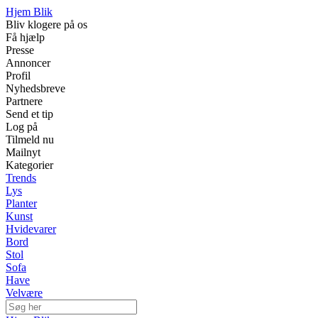
Hjem Blik
Bliv klogere på os
Få hjælp
Presse
Annoncer
Profil
Nyhedsbreve
Partnere
Send et tip
Log på
Tilmeld nu
Mailnyt
Kategorier
Trends
Lys
Planter
Kunst
Hvidevarer
Bord
Stol
Sofa
Have
Velvære