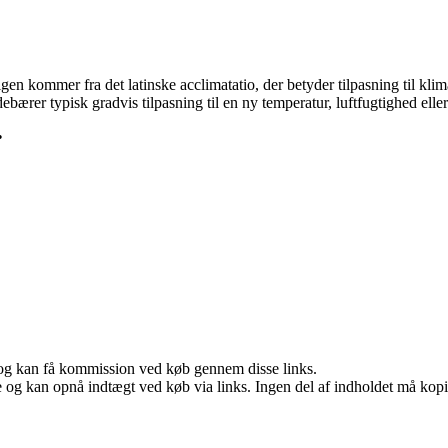
en kommer fra det latinske acclimatatio, der betyder tilpasning til klima.
bærer typisk gradvis tilpasning til en ny temperatur, luftfugtighed eller
•
r, og kan få kommission ved køb gennem disse links.
 og kan opnå indtægt ved køb via links. Ingen del af indholdet må kopier