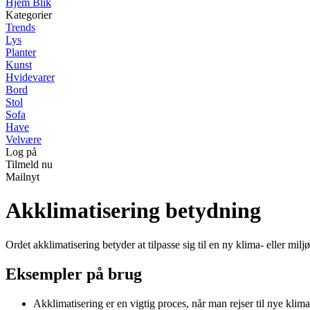
Hjem Blik
Kategorier
Trends
Lys
Planter
Kunst
Hvidevarer
Bord
Stol
Sofa
Have
Velvære
Log på
Tilmeld nu
Mailnyt
Akklimatisering betydning
Ordet akklimatisering betyder at tilpasse sig til en ny klima- eller mil
Eksempler på brug
Akklimatisering er en vigtig proces, når man rejser til nye klima