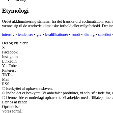
Etymologi
Ordet akklimatisering stammer fra det franske ord acclimatation, som ig
vænne sig til de ændrede klimatiske forhold eller miljøforhold. Det inde
intensiv
•
tendenser
•
giv
•
kvalifikationer
•
sundt
•
sikring
•
substitut
Del og vis hjerte
X
Facebook
Instagram
LinkedIn
YouTube
Pinterest
TikTok
Mail
RSS
© Beskyttet af ophavsretsloven.
© Indholdet er beskyttet. Vi anbefaler produkter, vi selv står inde fo
© Denne side er underlagt ophavsret. Vi arbejder med affiliatepartnere
Lær os at kende
Oprindelse
Vores formål