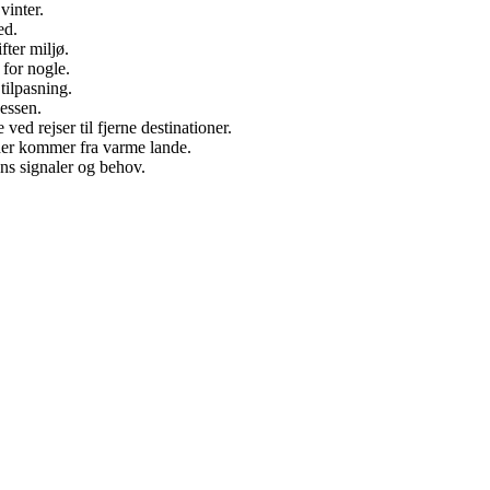
vinter.
ed.
fter miljø.
for nogle.
tilpasning.
essen.
d rejser til fjerne destinationer.
 der kommer fra varme lande.
s signaler og behov.