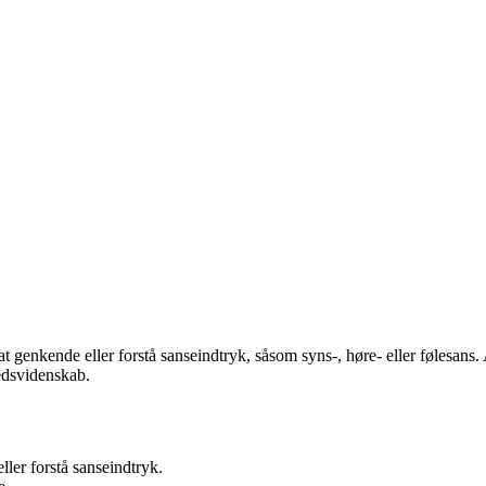
l at genkende eller forstå sanseindtryk, såsom syns-, høre- eller følesan
edsvidenskab.
ller forstå sanseindtryk.