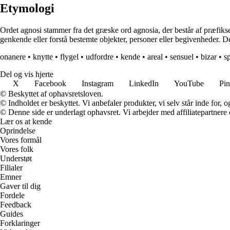
Etymologi
Ordet agnosi stammer fra det græske ord agnosia, der består af præfikset
genkende eller forstå bestemte objekter, personer eller begivenheder.
onanere
•
knytte
•
flygel
•
udfordre
•
kende
•
areal
•
sensuel
•
bizar
•
sp
Del og vis hjerte
X
Facebook
Instagram
LinkedIn
YouTube
Pin
© Beskyttet af ophavsretsloven.
© Indholdet er beskyttet. Vi anbefaler produkter, vi selv står inde for
© Denne side er underlagt ophavsret. Vi arbejder med affiliatepartnere 
Lær os at kende
Oprindelse
Vores formål
Vores folk
Understøt
Filialer
Emner
Gaver til dig
Fordele
Feedback
Guides
Forklaringer