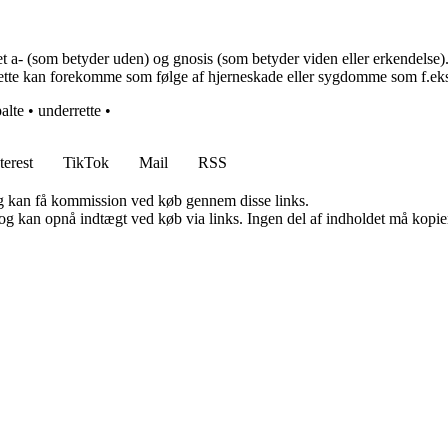
 a- (som betyder uden) og gnosis (som betyder viden eller erkendelse). A
 Dette kan forekomme som følge af hjerneskade eller sygdomme som f.ek
alte
•
underrette
•
terest
TikTok
Mail
RSS
, og kan få kommission ved køb gennem disse links.
og kan opnå indtægt ved køb via links. Ingen del af indholdet må kopiere