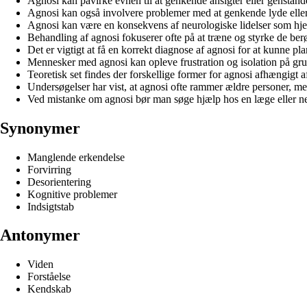
Agnosi kan påvirke evnen til at genkende ansigter eller genstand
Agnosi kan også involvere problemer med at genkende lyde eller
Agnosi kan være en konsekvens af neurologiske lidelser som hje
Behandling af agnosi fokuserer ofte på at træne og styrke de berø
Det er vigtigt at få en korrekt diagnose af agnosi for at kunne 
Mennesker med agnosi kan opleve frustration og isolation på gru
Teoretisk set findes der forskellige former for agnosi afhængigt af
Undersøgelser har vist, at agnosi ofte rammer ældre personer, me
Ved mistanke om agnosi bør man søge hjælp hos en læge eller ne
Synonymer
Manglende erkendelse
Forvirring
Desorientering
Kognitive problemer
Indsigtstab
Antonymer
Viden
Forståelse
Kendskab