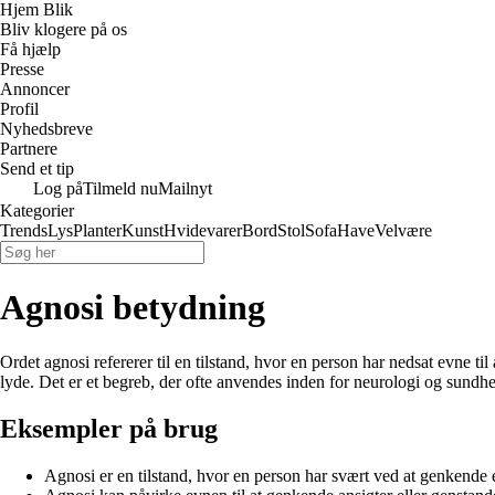
Hjem Blik
Bliv klogere på os
Få hjælp
Presse
Annoncer
Profil
Nyhedsbreve
Partnere
Send et tip
Log på
Tilmeld nu
Mailnyt
Kategorier
Trends
Lys
Planter
Kunst
Hvidevarer
Bord
Stol
Sofa
Have
Velvære
Agnosi betydning
Ordet agnosi refererer til en tilstand, hvor en person har nedsat evne ti
lyde. Det er et begreb, der ofte anvendes inden for neurologi og sundh
Eksempler på brug
Agnosi er en tilstand, hvor en person har svært ved at genkende e